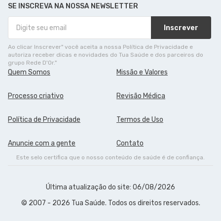
SE INSCREVA NA NOSSA NEWSLETTER
Inscrever
Ao clicar Inscrever" você aceita a nossa Política de Privacidade e
autoriza receber dicas e novidades do Tua Saúde e dos parceiros do
grupo Rede D'Or."
Quem Somos
Missão e Valores
Processo criativo
Revisão Médica
Política de Privacidade
Termos de Uso
Anuncie com a gente
Contato
Este selo certifica que o nosso conteúdo de saúde é de confiança.
Última atualização do site: 06/08/2026
© 2007 - 2026 Tua Saúde. Todos os direitos reservados.