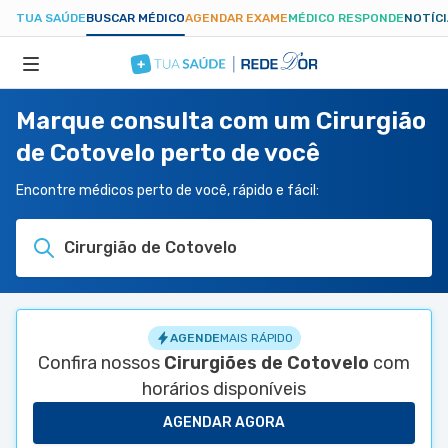
TUA SAÚDE
BUSCAR MÉDICO
AGENDAR EXAME
MÉDICO RESPONDE
NOTÍC
Marque consulta com um Cirurgião
ESPECIALIDADES
de Cotovelo perto de você
HOSPITAIS
Encontre médicos perto de você, rápido e fácil:
Cirurgião de Cotovelo
TUASAUDE.COM
AGENDE
MAIS RÁPIDO
Confira nossos
Cirurgiões de Cotovelo
com
horários disponíveis
AGENDAR AGORA