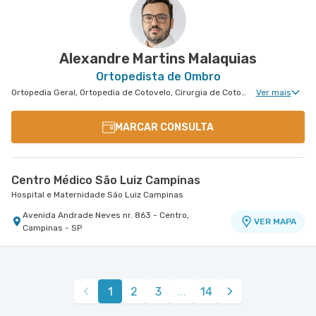
Avenida Marcos Penteado de Ulhoa Rodrigues nr.
939 Edificio Jatobá - Torre Ii 1° Andar - Tambore,
VER MAPA
Barueri - SP
Alexandre Martins Malaquias
Ortopedista de Ombro
Ortopedia Geral, Ortopedia de Cotovelo, Cirurgia de Cotovelo, Cirurgia de Ombro
Ver mais
MARCAR CONSULTA
Centro Médico São Luiz Campinas
Hospital e Maternidade São Luiz Campinas
Avenida Andrade Neves nr. 863 - Centro,
VER MAPA
Campinas - SP
1
2
3
...
14