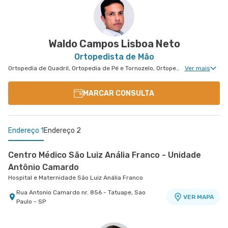
Hospital Central Oeste (Alphamed)
Avenida Corifeu de Azevedo Marques nr. 219 -
VER MAPA
Centro, Carapicuiba - SP
Waldo Campos Lisboa Neto
Ortopedista de Mão
Ortopedia de Quadril, Ortopedia de Pé e Tornozelo, Ortopedia de Ombro, Ortopedia de Joelho, Ortopedia de Coluna, Ortopedia Geral, Cirurgia de Joelho, Cirurgia de Coluna, Cirurgia de Punho, Ortopedia de Punho, Ortopedia de Cotovelo, Ortopedia Pediátrica, Cirurgia de Cotovelo, Cirurgia de Quadril, Cirurgia de Ombro, Cirurgia de Pé e Tornozelo, Cirurgia de Mão, Ortopedia Para Diabetes e Feridas
Ver mais
MARCAR CONSULTA
Endereço 1
Endereço 2
Centro Médico São Luiz Anália Franco - Unidade
Antônio Camardo
Hospital e Maternidade São Luiz Anália Franco
Rua Antonio Camardo nr. 856 - Tatuape, Sao
VER MAPA
Paulo - SP
Centro Médico São Luiz Alphaville
Hospital São Luiz Alphaville