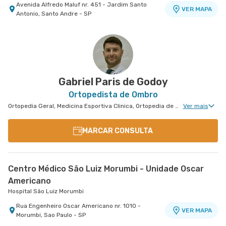
Avenida Alfredo Maluf nr. 451 - Jardim Santo
VER MAPA
Antonio, Santo Andre - SP
Centro Médico São Luiz São Caetano - Unidade
Centro Médico Anchieta
Centro Médico Ifor - Unidade Américo Brasiliense
Centro Médico Angiocorpore
Hospital São Luiz São Bernardo
Hospital Ifor
São Bernardo - Angiocorpore
Walter Figueira
Hospital e Maternidade São Luiz São Caetano
Rua Frei Gaspar nr. 941 - Centro, Sao Bernardo
Rua Americo Brasiliense nr. 596 - Centro, Sao
Rua Tocantins nr. 70 Cj 01,03,04 e 06 - Gonzaga,
VER MAPA
VER MAPA
VER MAPA
do Campo - SP
Bernardo do Campo - SP
Santos - SP
Rua Walter Figueira nr. S/N 9° Andar - Ceramica,
VER MAPA
Sao Caetano do Sul - SP
Gabriel Paris de Godoy
Ortopedista de Ombro
Ortopedia Geral, Medicina Esportiva Clinica, Ortopedia de Cotovelo, Cirurgia de Cotovelo, Cirurgia de Ombro
Ver mais
MARCAR CONSULTA
Centro Médico São Luiz Morumbi - Unidade Oscar
Americano
Hospital São Luiz Morumbi
Rua Engenheiro Oscar Americano nr. 1010 -
VER MAPA
Morumbi, Sao Paulo - SP