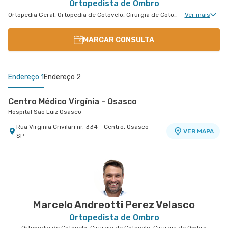
Ortopedista de Ombro
Ortopedia Geral, Ortopedia de Cotovelo, Cirurgia de Cotovelo, Cirurgia de Ombro
Ver mais
MARCAR CONSULTA
Endereço 1
Endereço 2
Centro Médico Virgínia - Osasco
Hospital São Luiz Osasco
Rua Virginia Crivilari nr. 334 - Centro, Osasco -
VER MAPA
SP
Centro Médico Vivalle - Unidade Carlos Maria
Auricchio
Centro Médico Vivalle
Rua Carlos Maria Auricchio nr. 70 - Jardim
VER MAPA
Aquarius, Sao Jose Dos Campos - SP
Marcelo Andreotti Perez Velasco
Ortopedista de Ombro