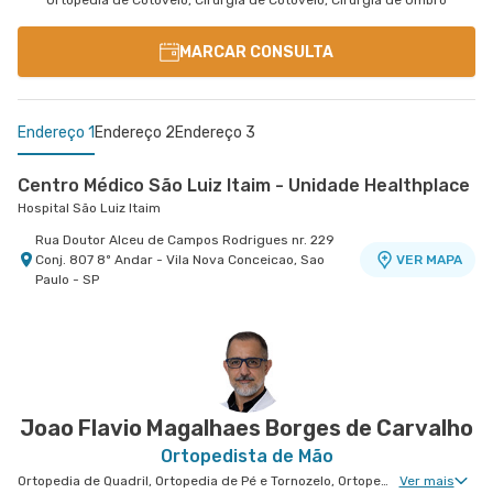
Ortopedia de Cotovelo, Cirurgia de Cotovelo, Cirurgia de Ombro
MARCAR CONSULTA
Endereço 1
Endereço 2
Endereço 3
Centro Médico São Luiz Itaim - Unidade Healthplace
Hospital São Luiz Itaim
Rua Doutor Alceu de Campos Rodrigues nr. 229
Conj. 807 8º Andar - Vila Nova Conceicao, Sao
VER MAPA
Paulo - SP
Centro Médico Brasil Santo André - Unidade
Centro Médico Ifor - Unidade Américo Brasiliense
Hospital Ifor
Tiradentes
Hospital Brasil Santo André
Rua Americo Brasiliense nr. 596 - Centro, Sao
VER MAPA
Bernardo do Campo - SP
Rua Tiradentes nr. 149 - Vila Dora, Santo Andre -
VER MAPA
SP
Joao Flavio Magalhaes Borges de Carvalho
Ortopedista de Mão
Ortopedia de Quadril, Ortopedia de Pé e Tornozelo, Ortopedia de Joelho, Ortopedia de Coluna, Ortopedia Geral, Cirurgia de Joelho, Cirurgia de Coluna, Cirurgia de Punho, Medicina Esportiva Clinica, Ortopedia de Punho, Cirurgia de Cotovelo, Cirurgia de Pé e Tornozelo
Ver mais