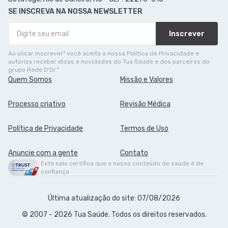
SE INSCREVA NA NOSSA NEWSLETTER
Inscrever
Ao clicar Inscrever" você aceita a nossa Política de Privacidade e
autoriza receber dicas e novidades do Tua Saúde e dos parceiros do
grupo Rede D'Or."
Quem Somos
Missão e Valores
Processo criativo
Revisão Médica
Política de Privacidade
Termos de Uso
Anuncie com a gente
Contato
Este selo certifica que o nosso conteúdo de saúde é de
confiança.
Última atualização do site: 07/08/2026
© 2007 - 2026 Tua Saúde. Todos os direitos reservados.