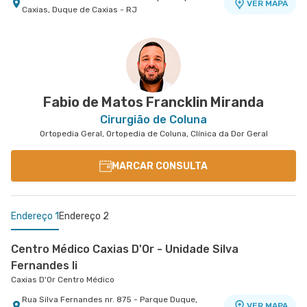
VER MAPA
Caxias, Duque de Caxias - RJ
Centro Médico Niteroi D'Or- Unidade Icaraí
Hospital Niterói D'Or
Rua Mariz e Barros nr. 550 - Icarai, Niteroi - RJ
VER MAPA
Fabio de Matos Francklin Miranda
Cirurgião de Coluna
Ortopedia Geral, Ortopedia de Coluna, Clínica da Dor Geral
MARCAR CONSULTA
Endereço 1
Endereço 2
Centro Médico Caxias D'Or - Unidade Silva
Fernandes Ii
Caxias D'Or Centro Médico
Rua Silva Fernandes nr. 875 - Parque Duque,
VER MAPA