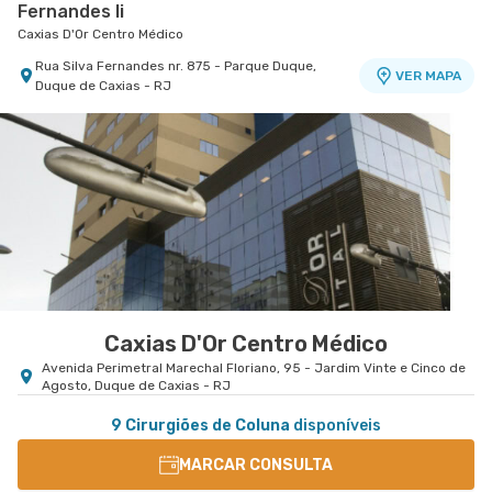
Fernandes Ii
Caxias D'Or Centro Médico
Rua Silva Fernandes nr. 875 - Parque Duque,
VER MAPA
Duque de Caxias - RJ
Centro Medico Norte D'Or- Unidade Cascadura
Hospital Norte D'Or
Rua Carolina Machado nr. 38 - Cascadura, Rio de
VER MAPA
Janeiro - RJ
Caxias D'Or Centro Médico
Avenida Perimetral Marechal Floriano, 95 - Jardim Vinte e Cinco de
Agosto, Duque de Caxias - RJ
9 Cirurgiões de Coluna
disponíveis
MARCAR CONSULTA