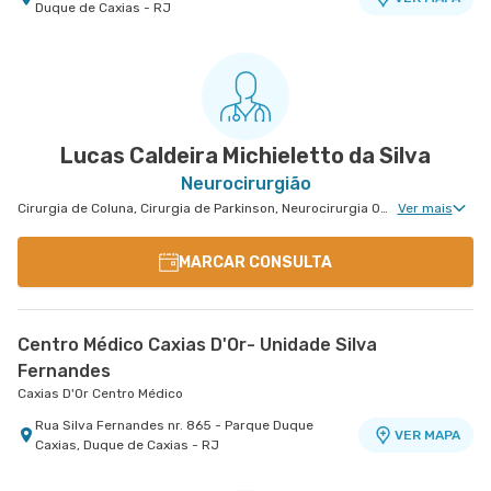
Duque de Caxias - RJ
Centro Médico Balbino - Unidade Olaria
Hospital Balbino
Rua Angelica Mota nr. 90 2º Andar, 3º Andar e 4º
VER MAPA
Andar - Olaria, Rio de Janeiro - RJ
Lucas Caldeira Michieletto da Silva
Neurocirurgião
Cirurgia de Coluna, Cirurgia de Parkinson, Neurocirurgia Oncológica, Neurocirurgia de Coluna
Ver mais
MARCAR CONSULTA
Centro Médico Caxias D'Or- Unidade Silva
Fernandes
Caxias D'Or Centro Médico
Rua Silva Fernandes nr. 865 - Parque Duque
VER MAPA
Caxias, Duque de Caxias - RJ