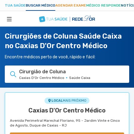
TUA SAÚDE
BUSCAR MÉDICO
AGENDAR EXAME
MÉDICO RESPONDE
NOTÍC
Cirurgiões de Coluna Saúde Caixa
ESPECIALIDADES
no Caxias D'Or Centro Médico
HOSPITAIS
Encontre médicos perto de você, rápido e fácil:
Cirurgião de Coluna
TUASAUDE.COM
Caxias D'Or Centro Médico
Saúde Caixa
LOCAL
MAIS PRÓXIMO
Caxias D'Or Centro Médico
Avenida Perimetral Marechal Floriano, 95 - Jardim Vinte e Cinco
de Agosto, Duque de Caxias - RJ