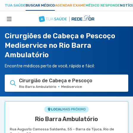
TUA SAÚDE
BUSCAR MÉDICO
AGENDAR EXAME
MÉDICO RESPONDE
NOTÍC
Cirurgiões de Cabeça e Pescoço
ESPECIALIDADES
Mediservice no Rio Barra
Ambulatório
HOSPITAIS
Encontre médicos perto de você, rápido e fácil:
TUASAUDE.COM
Cirurgião de Cabeça e Pescoço
Rio Barra Ambulatório
Mediservice
LOCAL
MAIS PRÓXIMO
Rio Barra Ambulatório
Rua Augusto Camossa Saldanha, 55 - Barra da Tijuca, Rio de