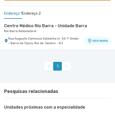
Endereço 1
Endereço 2
Centro Médico Rio Barra - Unidade Barra
Rio Barra Ambulatório
Rua Augusto Camossa Saldanha nr. 55 1º Andar
VER MAPA
- Barra da Tijuca, Rio de Janeiro - RJ
Centro Médico Rios D'Or- Unidade Freguesia
Hospital Rios D'Or
Estrada Dos Tres Rios nr. 1366 - Freguesia
VER MAPA
1
Jacarepagua, Rio de Janeiro - RJ
Pesquisas relacionadas
Unidades próximas com a especialidade