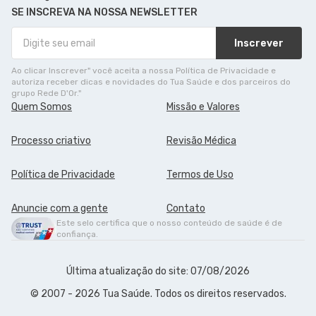
SE INSCREVA NA NOSSA NEWSLETTER
Inscrever
Ao clicar Inscrever" você aceita a nossa Política de Privacidade e
autoriza receber dicas e novidades do Tua Saúde e dos parceiros do
grupo Rede D'Or."
Quem Somos
Missão e Valores
Processo criativo
Revisão Médica
Política de Privacidade
Termos de Uso
Anuncie com a gente
Contato
Este selo certifica que o nosso conteúdo de saúde é de
confiança.
Última atualização do site: 07/08/2026
© 2007 - 2026 Tua Saúde. Todos os direitos reservados.