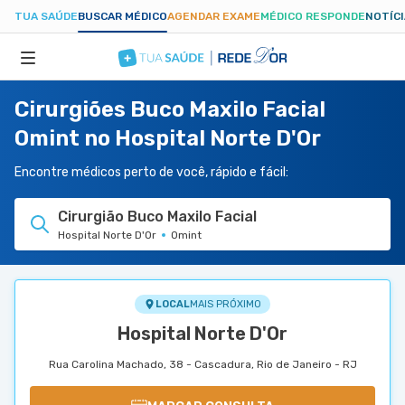
TUA SAÚDE
BUSCAR MÉDICO
AGENDAR EXAME
MÉDICO RESPONDE
NOTÍC
Cirurgiões Buco Maxilo Facial
ESPECIALIDADES
Omint no Hospital Norte D'Or
HOSPITAIS
Encontre médicos perto de você, rápido e fácil:
Cirurgião Buco Maxilo Facial
TUASAUDE.COM
Hospital Norte D'Or
Omint
LOCAL
MAIS PRÓXIMO
Hospital Norte D'Or
Rua Carolina Machado, 38 - Cascadura, Rio de Janeiro - RJ