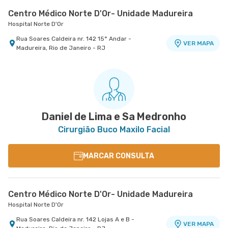
Centro Médico Norte D'Or- Unidade Madureira
Hospital Norte D'Or
Rua Soares Caldeira nr. 142 15° Andar -
VER MAPA
Madureira, Rio de Janeiro - RJ
Centro Médico Real D'Or
Centro Médico Rio Barra - Unidade Barra
Centro Médico Oeste D'Or- Unidade Campo Grande
Hospital Bangu
Rio Barra Ambulatório
Hospital Oeste D'Or
Rua do Capelao nr. 137 - Padre Miguel, Rio de
Rua Augusto Camossa Saldanha nr. 55 1º Andar
Rua Olinda Ellis nr. 73 - Campo Grande, Rio de
VER MAPA
VER MAPA
VER MAPA
Janeiro - RJ
- Barra da Tijuca, Rio de Janeiro - RJ
Janeiro - RJ
Daniel de Lima e Sa Medronho
Cirurgião Buco Maxilo Facial
MARCAR CONSULTA
Centro Médico Norte D'Or- Unidade Madureira
Hospital Norte D'Or
Rua Soares Caldeira nr. 142 Lojas A e B -
VER MAPA