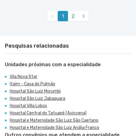
Vila Nova Star
Avenida Presidente Juscelino Kubitschek nr. 180
VER MAPA
1
2
- Vila Nova Conceicao, Sao Paulo - SP
Pesquisas relacionadas
Unidades próximas com a especialidade
Vila Nova Star
Itaim - Casa do Pulmão
Hospital São Luiz Morumbi
Hospital São Luiz Jabaquara
Hospital Villa Lobos
Hospital Central do Tatuapé (Aviccena)
Hospital e Maternidade São Luiz São Caetano
Hospital e Maternidade São Luiz Anália Franco
Outros convênios que atendem a especialidade