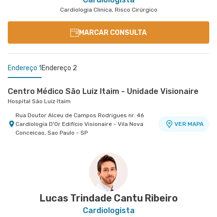
Cardiologia Clinica, Risco Cirúrgico
MARCAR CONSULTA
Endereço 1
Endereço 2
Centro Médico São Luiz Itaim - Unidade Visionaire
Hospital São Luiz Itaim
Rua Doutor Alceu de Campos Rodrigues nr. 46
Cardiologia D'Or Edifício Visionaire - Vila Nova
VER MAPA
Conceicao, Sao Paulo - SP
Morumbi - Heart Instituto de Cardiologia
Morumbi - Heart Instituto de Cardiologia
Avenida Dos Tajuras nr. 71 Ao Lado do Banco Itaú
VER MAPA
Personnalite - Cidade Jardim, Sao Paulo - SP
Lucas Trindade Cantu Ribeiro
Cardiologista