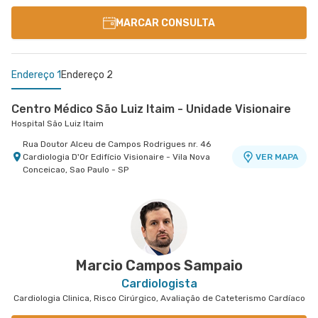
MARCAR CONSULTA
Endereço 1
Endereço 2
Centro Médico São Luiz Itaim - Unidade Visionaire
Hospital São Luiz Itaim
Rua Doutor Alceu de Campos Rodrigues nr. 46
Cardiologia D'Or Edifício Visionaire - Vila Nova
VER MAPA
Conceicao, Sao Paulo - SP
Centro Médico São Luiz Alphaville
Hospital São Luiz Alphaville
Avenida Marcos Penteado de Ulhoa Rodrigues nr.
939 Edificio Jatobá - Torre Ii 1° Andar - Tambore,
VER MAPA
Barueri - SP
Marcio Campos Sampaio
Cardiologista
Cardiologia Clinica, Risco Cirúrgico, Avaliação de Cateterismo Cardíaco