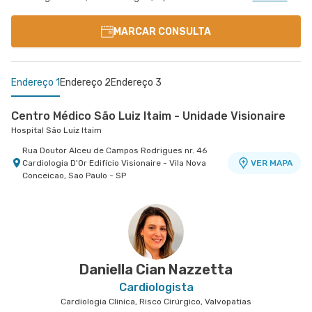
MARCAR CONSULTA
Endereço 1
Endereço 2
Endereço 3
Centro Médico São Luiz Itaim - Unidade Visionaire
Hospital São Luiz Itaim
Rua Doutor Alceu de Campos Rodrigues nr. 46
Cardiologia D'Or Edifício Visionaire - Vila Nova
VER MAPA
Conceicao, Sao Paulo - SP
Centro Médico Villa Lobos - Unidade Oratório
Centro Médico São Luiz São Caetano - Unidade
Hospital Villa Lobos
Walter Figueira
Hospital e Maternidade São Luiz São Caetano
Rua do Oratorio nr. 1369 - Mooca, Sao Paulo - SP
VER MAPA
Rua Walter Figueira nr. S/N 9° Andar - Ceramica,
VER MAPA
Sao Caetano do Sul - SP
Daniella Cian Nazzetta
Cardiologista
Cardiologia Clinica, Risco Cirúrgico, Valvopatias