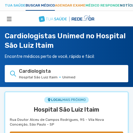
TUA SAÚDE
BUSCAR MÉDICO
AGENDAR EXAME
MÉDICO RESPONDE
NOTÍC
Cardiologistas Unimed no Hospital
ESPECIALIDADES
São Luiz Itaim
HOSPITAIS
Encontre médicos perto de você, rápido e fácil:
Cardiologista
TUASAUDE.COM
Hospital São Luiz Itaim
Unimed
LOCAL
MAIS PRÓXIMO
Hospital São Luiz Itaim
Rua Doutor Alceu de Campos Rodrigues, 95 - Vila Nova
Conceição, São Paulo - SP