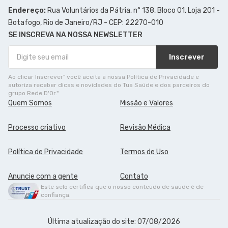
Endereço:
Rua Voluntários da Pátria, n° 138, Bloco 01, Loja 201 -
Botafogo, Rio de Janeiro/RJ - CEP: 22270-010
SE INSCREVA NA NOSSA NEWSLETTER
Inscrever
Ao clicar Inscrever" você aceita a nossa Política de Privacidade e
autoriza receber dicas e novidades do Tua Saúde e dos parceiros do
grupo Rede D'Or."
Quem Somos
Missão e Valores
Processo criativo
Revisão Médica
Política de Privacidade
Termos de Uso
Anuncie com a gente
Contato
Este selo certifica que o nosso conteúdo de saúde é de
confiança.
Última atualização do site: 07/08/2026