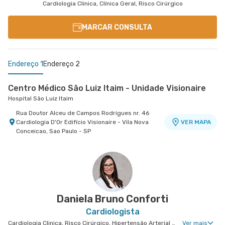
Cardiologia Clinica, Clínica Geral, Risco Cirúrgico
MARCAR CONSULTA
Endereço 1
Endereço 2
Centro Médico São Luiz Itaim - Unidade Visionaire
Hospital São Luiz Itaim
Rua Doutor Alceu de Campos Rodrigues nr. 46
Cardiologia D'Or Edifício Visionaire - Vila Nova
VER MAPA
Conceicao, Sao Paulo - SP
Centro Médico Vila Nova Star - Unidade Jk
Vila Nova Star
Avenida Presidente Juscelino Kubitschek nr. 180
VER MAPA
- Vila Nova Conceicao, Sao Paulo - SP
Daniela Bruno Conforti
Cardiologista
Cardiologia Clinica, Risco Cirúrgico, Hipertensão Arterial Refratária, Doença Coronariana
Ver mais