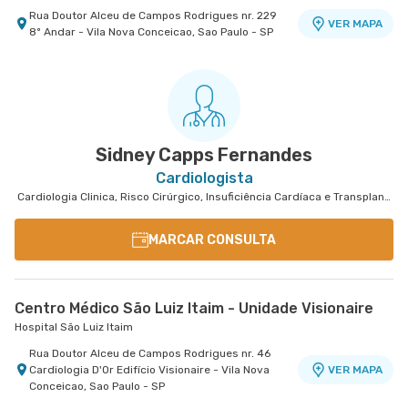
Rua Doutor Alceu de Campos Rodrigues nr. 229
VER MAPA
8º Andar - Vila Nova Conceicao, Sao Paulo - SP
Morumbi - Heart Instituto de Cardiologia
Centro Medico São Luiz Analia Franco - Unidade
Morumbi - Heart Instituto de Cardiologia
Francisco Marengo
Hospital e Maternidade São Luiz Anália Franco
Avenida Dos Tajuras nr. 71 Ao Lado do Banco Itaú
VER MAPA
Personnalite - Cidade Jardim, Sao Paulo - SP
Rua Francisco Marengo nr. 955 7° Andar -
VER MAPA
Tatuape, Sao Paulo - SP
Sidney Capps Fernandes
Cardiologista
Cardiologia Clinica, Risco Cirúrgico, Insuficiência Cardíaca e Transplante
MARCAR CONSULTA
Centro Médico São Luiz Itaim - Unidade Visionaire
Hospital São Luiz Itaim
Rua Doutor Alceu de Campos Rodrigues nr. 46
Cardiologia D'Or Edifício Visionaire - Vila Nova
VER MAPA
Conceicao, Sao Paulo - SP