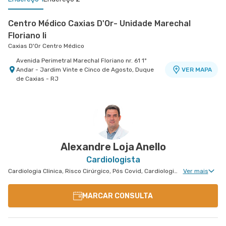
Centro Médico Caxias D'Or- Unidade Marechal
Floriano Ii
Caxias D'Or Centro Médico
Avenida Perimetral Marechal Floriano nr. 61 1º
Andar - Jardim Vinte e Cinco de Agosto, Duque
VER MAPA
de Caxias - RJ
Centro Medico Quinta D'Or - Unidade Quinta Park
Hospital Quinta D'Or
Rua Almirante Baltazar nr. 333 5° Andar - Sao
VER MAPA
Cristovao, Rio de Janeiro - RJ
Alexandre Loja Anello
Cardiologista
Cardiologia Clinica, Risco Cirúrgico, Pós Covid, Cardiologia Hemodinâmica, Avaliação de Cateterismo Cardíaco
Ver mais
MARCAR CONSULTA