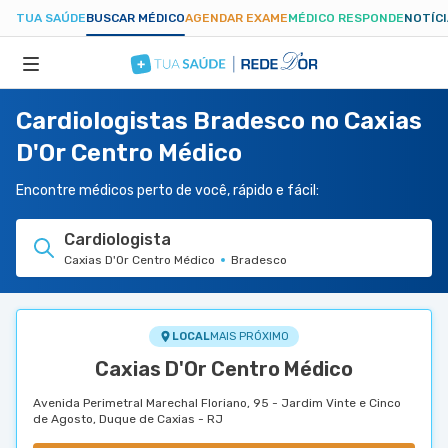
TUA SAÚDE
BUSCAR MÉDICO
AGENDAR EXAME
MÉDICO RESPONDE
NOTÍC
Cardiologistas Bradesco no Caxias
ESPECIALIDADES
D'Or Centro Médico
HOSPITAIS
Encontre médicos perto de você, rápido e fácil:
Cardiologista
TUASAUDE.COM
Caxias D'Or Centro Médico
Bradesco
LOCAL
MAIS PRÓXIMO
Caxias D'Or Centro Médico
Avenida Perimetral Marechal Floriano, 95 - Jardim Vinte e Cinco
de Agosto, Duque de Caxias - RJ