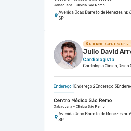
Jabaquara - Clínica São Remo
Avenida Joao Barreto de Menezes nr. 6
SP
Centro Médico Anchieta
Hospital São Luiz São Bernardo
Rua Frei Gaspar nr. 941 - Centro, Sao
0.8 KM
DO CENTRO DE VI
Julio David Ar
Cardiologista
Endereço 1
Endereço 2
Endereço 3
Endere
Centro Médico São Remo
Jabaquara - Clínica São Remo
Avenida Joao Barreto de Menezes nr. 6
SP
Centro Médico São Luiz Jabaqua
Centro Médico Central do Tatuap
Centro Médico Cardiologia Brasil
Centro Médico Brasil Mauá - Un
Centro Medico Central Leste Ii -