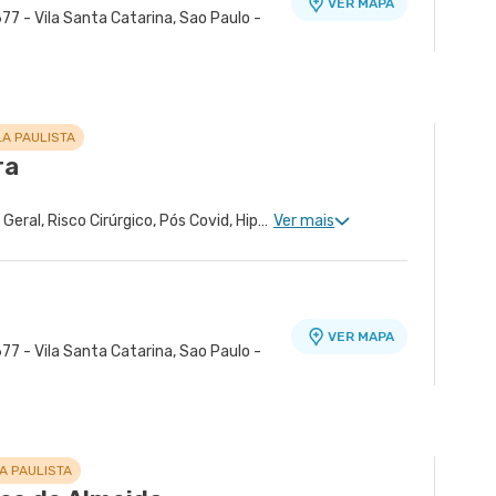
VER MAPA
77 - Vila Santa Catarina, Sao Paulo -
LA PAULISTA
ra
Cardiologia Clinica, Clínica Geral, Risco Cirúrgico, Pós Covid, Hipertensão Arterial Refratária, Doença Coronariana, Tratamento de Insuficiência Cardíaca, Tratamento de Miocardiopatia, Medicina Esportiva Clinica
Ver mais
VER MAPA
77 - Vila Santa Catarina, Sao Paulo -
A PAULISTA