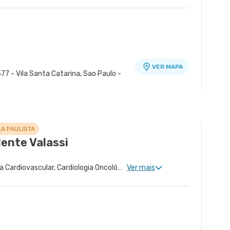
VER MAPA
77 - Vila Santa Catarina, Sao Paulo -
ra - Unidade Peróbas
VER MAPA
Sao Paulo - SP
LA PAULISTA
lente Valassi
Cardiologia Clinica, Cirurgia Cardiovascular, Cardiologia Oncológica, Cardiologia Pediátrica
Ver mais