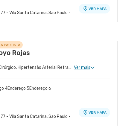
VER MAPA
77 - Vila Santa Catarina, Sao Paulo -
VER MAPA
 Bernardo do Campo - SP
LA PAULISTA
royo Rojas
Cardiologia Clinica, Risco Cirúrgico, Hipertensão Arterial Refratária, Doença Coronariana, Tratamento de Miocardiopatia
Ver mais
ço 4
Endereço 5
Endereço 6
VER MAPA
77 - Vila Santa Catarina, Sao Paulo -
ra - Unidade Peróbas
é - Unidade Atenção Primária A
 - Unidade José de Melo
idade Santos Dumont
 Unidade Tingoassuiba