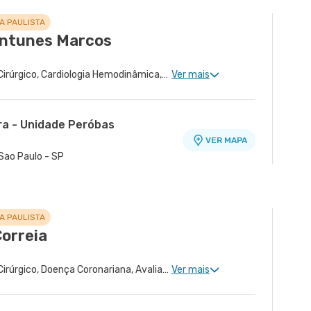
A PAULISTA
Antunes Marcos
Cardiologia Clinica, Risco Cirúrgico, Cardiologia Hemodinâmica, Avaliação de Cateterismo Cardíaco
Ver mais
ra - Unidade Peróbas
VER MAPA
Sao Paulo - SP
A PAULISTA
Correia
Cardiologia Clinica, Risco Cirúrgico, Doença Coronariana, Avaliação de Ressincronizador Ou Cdi, Tratamento de Miocardiopatia, Avaliação de Marca-Passo, Desfibrilador e Ressincronizador, Arritmologia
Ver mais