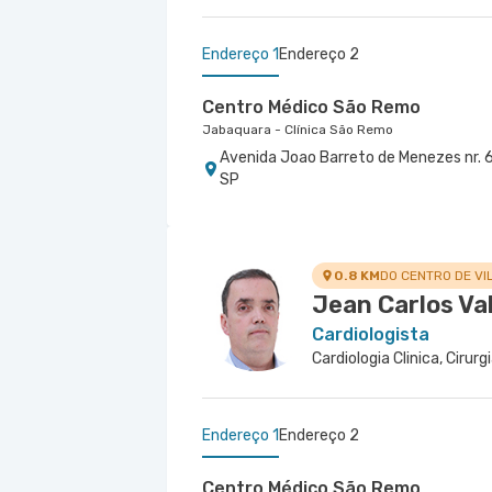
Endereço 1
Endereço 2
Centro Médico São Remo
Jabaquara - Clínica São Remo
Avenida Joao Barreto de Menezes nr. 6
SP
Centro Médico São Luiz Jabaqua
Hospital São Luiz Jabaquara
Rua Das Perobas nr. 266 - Jabaquara, 
0.8 KM
DO CENTRO DE VI
Jean Carlos Va
Cardiologista
Endereço 1
Endereço 2
Centro Médico São Remo