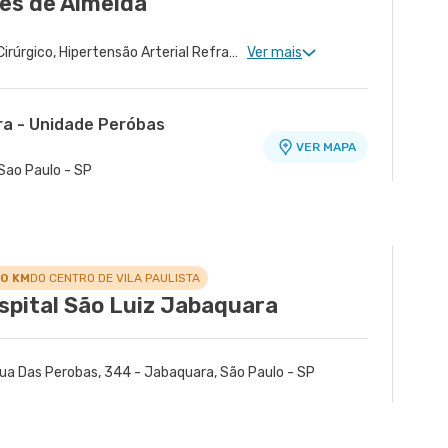
es de Almeida
Cardiologia Clinica, Risco Cirúrgico, Hipertensão Arterial Refratária, Doença Coronariana, Tratamento de Miocardiopatia
Ver mais
ra - Unidade Peróbas
VER MAPA
Sao Paulo - SP
.0 KM
DO CENTRO DE VILA PAULISTA
spital São Luiz Jabaquara
ua Das Perobas, 344 - Jabaquara, São Paulo - SP