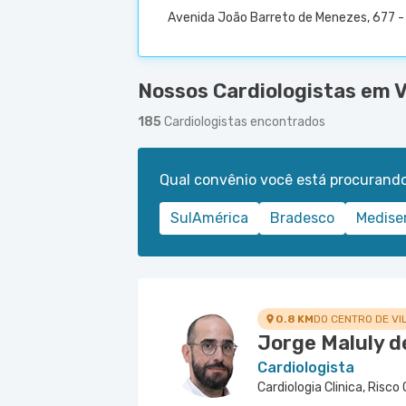
Avenida João Barreto de Menezes, 677 - 
Nossos Cardiologistas em Vi
185
Cardiologistas encontrados
Qual convênio você está procurand
SulAmérica
Bradesco
Medise
0.8 KM
DO CENTRO DE VI
Jorge Maluly d
Cardiologista
Cardiologia Clinica, Risco