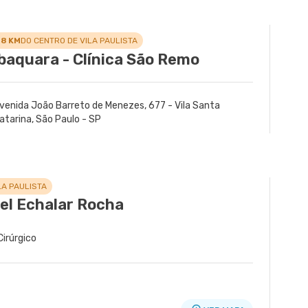
VER MAPA
VER MAPA
VER MAPA
VER MAPA
VER MAPA
Sao Paulo - SP
anto Andre - SP
ina, Maua - SP
entral Leste Ii - Vila Iolanda, Sao Paulo
 - Quarta Parada, Sao Paulo - SP
.8 KM
DO CENTRO DE VILA PAULISTA
baquara - Clínica São Remo
venida João Barreto de Menezes, 677 - Vila Santa
atarina, São Paulo - SP
LA PAULISTA
ael Echalar Rocha
Cirúrgico