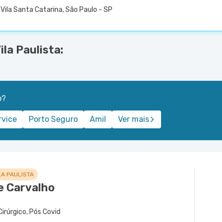
Vila Santa Catarina, São Paulo - SP
la Paulista:
o?
rvice
Porto Seguro
Amil
Ver mais
LA PAULISTA
e Carvalho
 Cirúrgico, Pós Covid