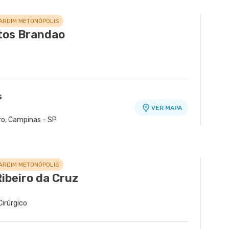
ARDIM METONÓPOLIS
tos Brandao
s
VER MAPA
ro, Campinas - SP
ARDIM METONÓPOLIS
ibeiro da Cruz
Cirúrgico