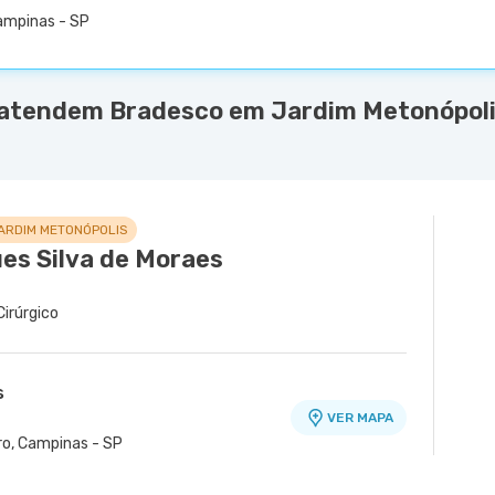
ampinas - SP
 atendem Bradesco em Jardim Metonópoli
ARDIM METONÓPOLIS
ues Silva de Moraes
Cirúrgico
s
VER MAPA
ro, Campinas - SP