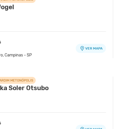
 - Quarta Parada, Sao Paulo - SP
r - Tatuape, Sao Paulo - SP
Wogel
s
VER MAPA
ro, Campinas - SP
ARDIM METONÓPOLIS
ka Soler Otsubo
s