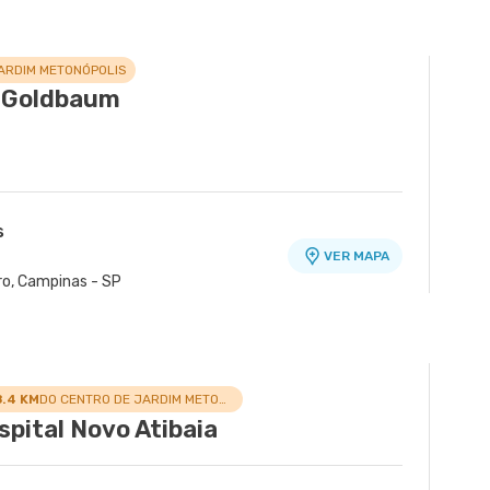
ARDIM METONÓPOLIS
 Goldbaum
s
VER MAPA
ro, Campinas - SP
8.4 KM
DO CENTRO DE JARDIM METONÓPOLIS
spital Novo Atibaia