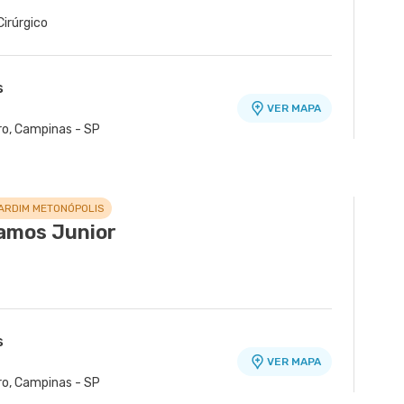
Cirúrgico
s
VER MAPA
ro, Campinas - SP
ARDIM METONÓPOLIS
amos Junior
s
VER MAPA
ro, Campinas - SP