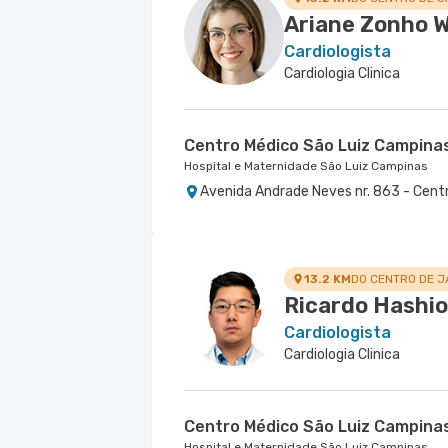
Avenida Alvaro Ramos nr. 896 6º Andar
Rua Francisco Marengo nr. 955 7° Anda
Ariane Zonho 
Cardiologista
Cardiologia Clinica
Centro Médico São Luiz Campina
Hospital e Maternidade São Luiz Campinas
Avenida Andrade Neves nr. 863 - Cent
13.2 KM
DO CENTRO DE J
Ricardo Hashio
Cardiologista
Cardiologia Clinica
Centro Médico São Luiz Campina
Hospital e Maternidade São Luiz Campinas