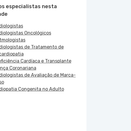
os especialistas nesta
ade
diologistas
diologistas Oncológicos
itmologistas
diologistas de Tratamento de
cardiopatia
uficiência Cardíaca e Transplante
nça Coronariana
diologistas de Avaliação de Marca-
so
diopatia Congenita no Adulto