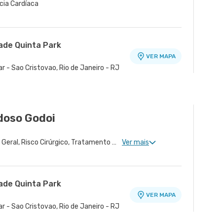
cia Cardíaca
dade Quinta Park
VER MAPA
r - Sao Cristovao, Rio de Janeiro - RJ
oso Godoi
Cardiologia Clinica, Clínica Geral, Risco Cirúrgico, Tratamento de Miocardiopatia, Tratamento de Insuficiência Cardíaca, Doença Coronariana, Hipertensão Arterial Refratária
Ver mais
dade Quinta Park
VER MAPA
r - Sao Cristovao, Rio de Janeiro - RJ