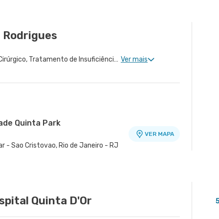
s Rodrigues
Cardiologia Clinica, Risco Cirúrgico, Tratamento de Insuficiência Cardíaca, Doença Coronariana
Ver mais
dade Quinta Park
VER MAPA
r - Sao Cristovao, Rio de Janeiro - RJ
de Marechal Floriano Ii
VER MAPA
. 61 1º Andar - Jardim Vinte e Cinco de
spital Quinta D'Or