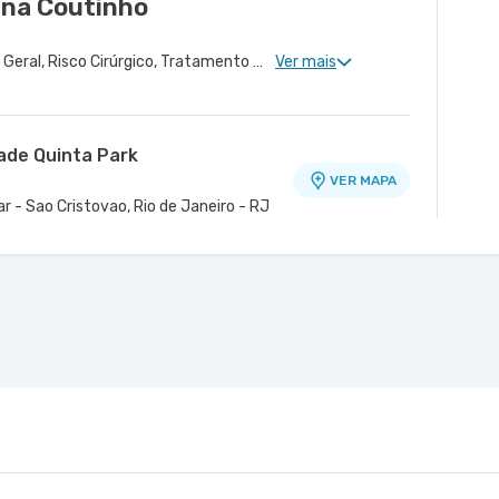
nna Coutinho
Cardiologia Clinica, Clínica Geral, Risco Cirúrgico, Tratamento de Insuficiência Cardíaca, Cardiologia Oncológica
Ver mais
dade Quinta Park
VER MAPA
r - Sao Cristovao, Rio de Janeiro - RJ