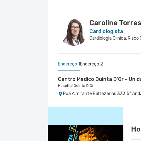
Caroline Torre
Cardiologista
Endereço 1
Endereço 2
Centro Medico Quinta D'Or - Uni
Hospital Quinta D'Or
Rua Almirante Baltazar nr. 333 5° Anda
Centro Médico Caxias D'Or- Unida
Caxias D'Or Centro Médico
Avenida Perimetral Marechal Floriano nr
Agosto, Duque de Caxias - RJ
Ho