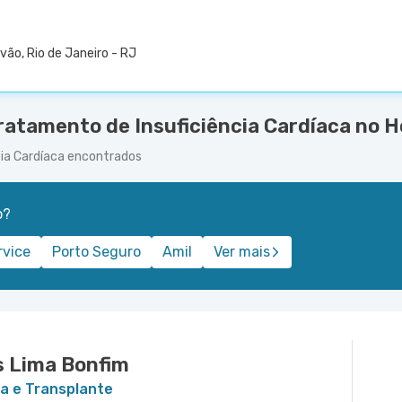
vão, Rio de Janeiro - RJ
ratamento de Insuficiência Cardíaca no Ho
cia Cardíaca encontrados
o?
rvice
Porto Seguro
Amil
Ver mais
s Lima Bonfim
ca e Transplante