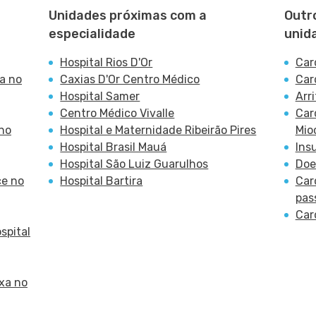
Unidades próximas com a
Outr
especialidade
unid
Hospital Rios D'Or
Car
a no
Caxias D'Or Centro Médico
Car
Hospital Samer
Arr
Centro Médico Vivalle
Car
 no
Hospital e Maternidade Ribeirão Pires
Mio
Hospital Brasil Mauá
Ins
Hospital São Luiz Guarulhos
Doe
ce no
Hospital Bartira
Car
pas
Car
spital
ixa no