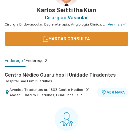
VER MAPA
Andar - Tatuape, Sao Paulo - SP
Karlos Seitti Iha Kian
Cirurgião Vascular
Cirurgia Endovascular, Escleroterapia, Angiologia Clinica, Cirurgia Vascular Para Acessos Vasculares, Cirurgia Vascular Para Colocação de Cateter, Radiologia Intervencionista
Ver mais
MARCAR CONSULTA
Endereço 1
Endereço 2
Centro Médico Guarulhos Ii Unidade Tiradentes
Hospital São Luiz Guarulhos
Avenida Tiradentes nr. 1803 Centro Medico 10°
VER MAPA
Andar - Jardim Guarulhos, Guarulhos - SP
Centro Médico São Luiz Anália Franco - Unidade
Francisco Marengo
Hospital e Maternidade São Luiz Anália Franco
Rua Francisco Marengo nr. 955 Térreo e 11°
VER MAPA
Andar - Tatuape, Sao Paulo - SP