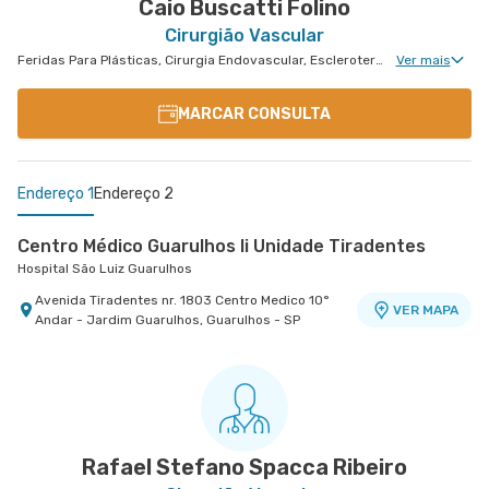
Caio Buscatti Folino
Cirurgião Vascular
Feridas Para Plásticas, Cirurgia Endovascular, Escleroterapia, Angiologia Clinica, Cirurgia Vascular Para Acessos Vasculares, Cirurgia Vascular Para Colocação de Cateter
Ver mais
MARCAR CONSULTA
Endereço 1
Endereço 2
Centro Médico Guarulhos Ii Unidade Tiradentes
Hospital São Luiz Guarulhos
Avenida Tiradentes nr. 1803 Centro Medico 10°
VER MAPA
Andar - Jardim Guarulhos, Guarulhos - SP
Centro Médico São Luiz Anália Franco - Unidade
Francisco Marengo
Hospital e Maternidade São Luiz Anália Franco
Rua Francisco Marengo nr. 955 Térreo e 11°
VER MAPA
Andar - Tatuape, Sao Paulo - SP
Rafael Stefano Spacca Ribeiro