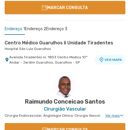
MARCAR CONSULTA
Endereço 1
Endereço 2
Endereço 3
Centro Médico Guarulhos Ii Unidade Tiradentes
Hospital São Luiz Guarulhos
Avenida Tiradentes nr. 1803 Centro Medico 10°
VER MAPA
Andar - Jardim Guarulhos, Guarulhos - SP
Centro Médico Central do Tatuapé - Unidade
Centro Médico Villa Lobos - Unidade Oratório
Hospital Villa Lobos
Atenção Primária A Saude
Hospital Central do Tatuapé (Aviccena)
Rua do Oratorio nr. 1369 - Mooca, Sao Paulo - SP
VER MAPA
Avenida Alvaro Ramos nr. 896 6º Andar - Quarta
VER MAPA
Parada, Sao Paulo - SP
Raimundo Conceicao Santos
Cirurgião Vascular
Cirurgia Endovascular, Angiologia Clinica, Cirurgia Vascular Para Acessos Vasculares, Cirurgia Vascular Para Colocação de Cateter, Radiologia Intervencionista
Ver mais
MARCAR CONSULTA