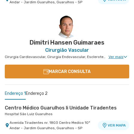
Andar - Jardim Guarulhos, Guarulhos - SP
Centro Medico São Luiz Analia Franco - Unidade
Centro Médico Villa Lobos - Unidade Oratório
Hospital Villa Lobos
Francisco Marengo
Hospital e Maternidade São Luiz Anália Franco
Rua do Oratorio nr. 1369 - Mooca, Sao Paulo - SP
VER MAPA
Rua Francisco Marengo nr. 955 7° Andar -
VER MAPA
Tatuape, Sao Paulo - SP
Dimitri Hansen Guimaraes
Cirurgião Vascular
Cirurgia Cardiovascular, Cirurgia Endovascular, Escleroterapia, Angiologia Clinica, Cirurgia Vascular Para Acessos Vasculares, Cirurgia Vascular Para Colocação de Cateter
Ver mais
MARCAR CONSULTA
Endereço 1
Endereço 2
Centro Médico Guarulhos Ii Unidade Tiradentes
Hospital São Luiz Guarulhos
Avenida Tiradentes nr. 1803 Centro Medico 10°
VER MAPA
Andar - Jardim Guarulhos, Guarulhos - SP