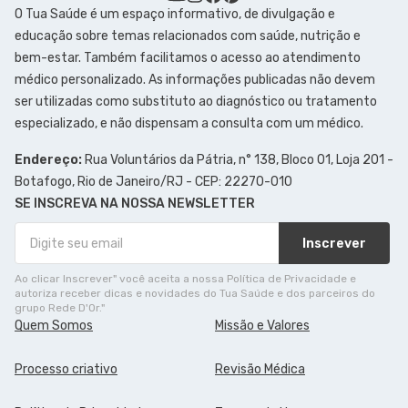
O Tua Saúde é um espaço informativo, de divulgação e
educação sobre temas relacionados com saúde, nutrição e
bem-estar. Também facilitamos o acesso ao atendimento
médico personalizado. As informações publicadas não devem
ser utilizadas como substituto ao diagnóstico ou tratamento
especializado, e não dispensam a consulta com um médico.
Endereço:
Rua Voluntários da Pátria, n° 138, Bloco 01, Loja 201 -
Botafogo, Rio de Janeiro/RJ - CEP: 22270-010
SE INSCREVA NA NOSSA NEWSLETTER
Inscrever
Ao clicar Inscrever" você aceita a nossa Política de Privacidade e
autoriza receber dicas e novidades do Tua Saúde e dos parceiros do
grupo Rede D'Or."
Quem Somos
Missão e Valores
Processo criativo
Revisão Médica