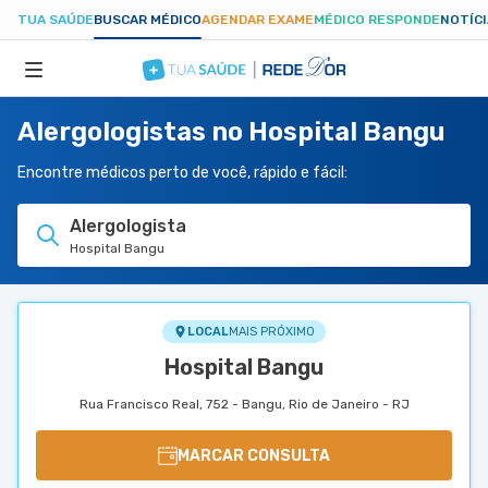
TUA SAÚDE
BUSCAR MÉDICO
AGENDAR EXAME
MÉDICO RESPONDE
NOTÍC
Alergologistas no Hospital Bangu
ESPECIALIDADES
Encontre médicos perto de você, rápido e fácil:
HOSPITAIS
Alergologista
Hospital Bangu
TUASAUDE.COM
LOCAL
MAIS PRÓXIMO
Hospital Bangu
Rua Francisco Real, 752 - Bangu, Rio de Janeiro - RJ
MARCAR CONSULTA