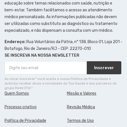
educação sobre temas relacionados com saúde, nutrição e
bem-estar. Também facilitamos o acesso ao atendimento
médico personalizado. As informações publicadas não devem
ser utilizadas como substituto ao diagnóstico ou tratamento
especializado, e não dispensam a consulta com um médico.
Endereço:
Rua Voluntários da Pátria, n° 138, Bloco 01, Loja 201 -
Botafogo, Rio de Janeiro/RJ - CEP: 22270-010
SE INSCREVA NA NOSSA NEWSLETTER
Inscrever
Ao clicar Inscrever" você aceita a nossa Política de Privacidade e
autoriza receber dicas e novidades do Tua Saúde e dos parceiros do
grupo Rede D'Or."
Quem Somos
Missão e Valores
Processo criativo
Revisão Médica
Política de Privacidade
Termos de Uso