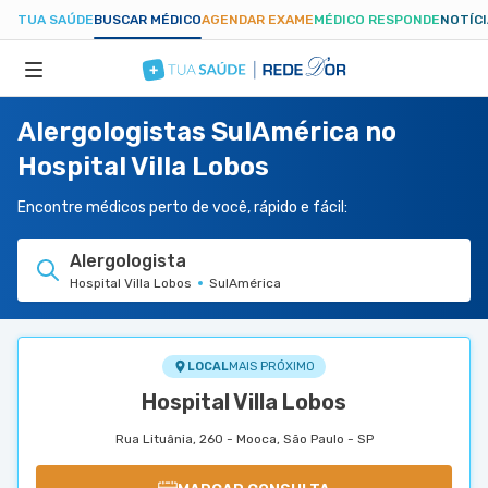
TUA SAÚDE
BUSCAR MÉDICO
AGENDAR EXAME
MÉDICO RESPONDE
NOTÍC
Alergologistas SulAmérica no
ESPECIALIDADES
Hospital Villa Lobos
HOSPITAIS
Encontre médicos perto de você, rápido e fácil:
Alergologista
TUASAUDE.COM
Hospital Villa Lobos
SulAmérica
LOCAL
MAIS PRÓXIMO
Hospital Villa Lobos
Rua Lituânia, 260 - Mooca, São Paulo - SP