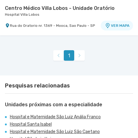
Centro Médico Villa Lobos - Unidade Oratório
Hospital Villa Lobos
Rua do Oratorio nr. 1369 - Mooca, Sao Paulo - SP
VER MAPA
Centro Médico Anália Franco - Unidade
Pediatria (Clinivac)
Hospital e Maternidade São Luiz Anália Franco
1
Rua Francisco Marengo nr. 1429 Clinivac - Clínica
VER MAPA
de Vacinas - Tatuape, Sao Paulo - SP
Pesquisas relacionadas
Unidades próximas com a especialidade
Hospital e Maternidade São Luiz Anália Franco
Hospital Santa Isabel
Hospital e Maternidade São Luiz São Caetano