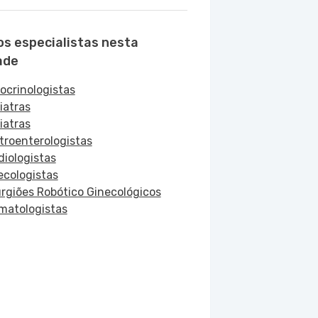
os especialistas nesta
ade
ocrinologistas
iatras
iatras
troenterologistas
diologistas
ecologistas
urgiões Robótico Ginecológicos
matologistas