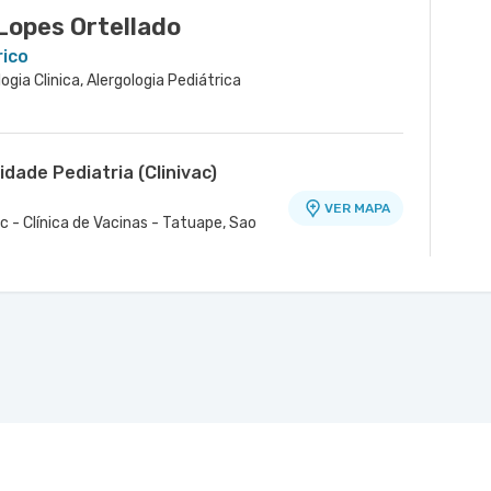
 Lopes Ortellado
rico
logia Clinica, Alergologia Pediátrica
dade Pediatria (Clinivac)
o
VER MAPA
c - Clínica de Vacinas - Tatuape, Sao