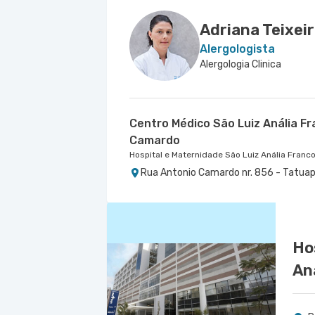
Rua do Oratorio nr. 1369 - Mooca, Sao 
Adriana Teixei
Alergologista
Alergologia Clinica
Centro Médico São Luiz Anália F
Camardo
Hospital e Maternidade São Luiz Anália Franc
Rua Antonio Camardo nr. 856 - Tatuap
Ho
An