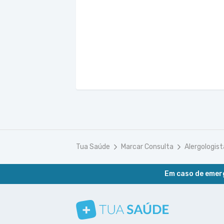
Tua Saúde
Marcar Consulta
Alergologist
Em caso de emerg
Conheça nosso canal
Siga a gente no Instagram
Siga a gente no Facebook
Siga a gente no Pinterest