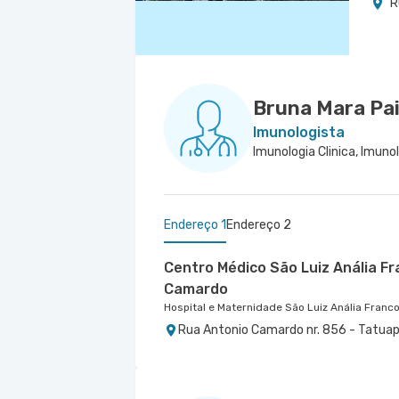
R
Bruna Mara Pai
Imunologista
Endereço 1
Endereço 2
Centro Médico São Luiz Anália F
Camardo
Hospital e Maternidade São Luiz Anália Franc
Rua Antonio Camardo nr. 856 - Tatuap
Centro Medico Central Leste Ii -
Hospital Central Leste
Rua Tingoassuiba nr. 15 Centro Médico C