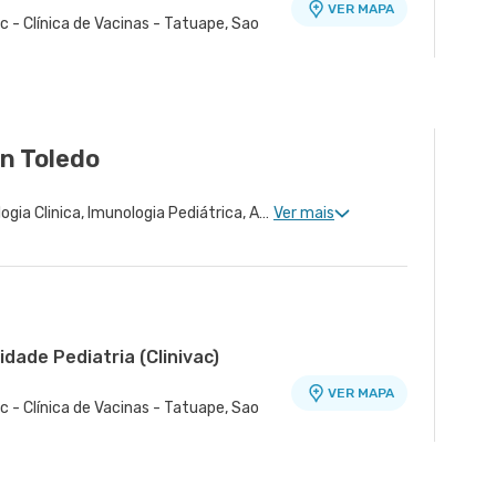
VER MAPA
c - Clínica de Vacinas - Tatuape, Sao
in Toledo
Alergologia Clinica, Imunologia Clinica, Imunologia Pediátrica, Alergologia Pediátrica
Ver mais
dade Pediatria (Clinivac)
o
VER MAPA
c - Clínica de Vacinas - Tatuape, Sao
ade Oratório
VER MAPA