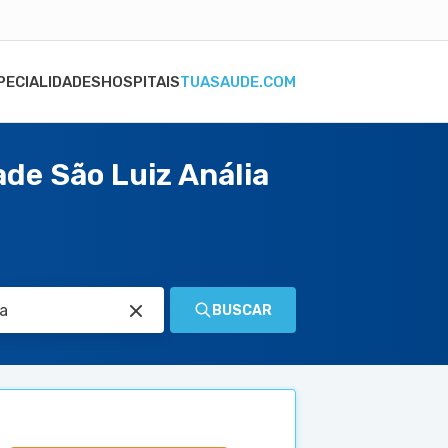
PECIALIDADES
HOSPITAIS
TUASAUDE.COM
ade São Luiz Anália
BUSCAR