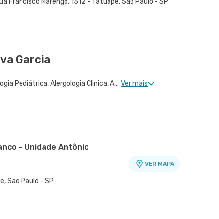
ua Francisco Marengo, 1312 - Tatuapé, São Paulo - SP
va Garcia
Imunologia Clinica, Imunologia Pediátrica, Alergologia Clinica, Alergologia Pediátrica
Ver mais
ranco - Unidade Antônio
VER MAPA
o
e, Sao Paulo - SP
 Unidade Tingoassuiba
VER MAPA
entral Leste Ii - Vila Iolanda, Sao Paulo