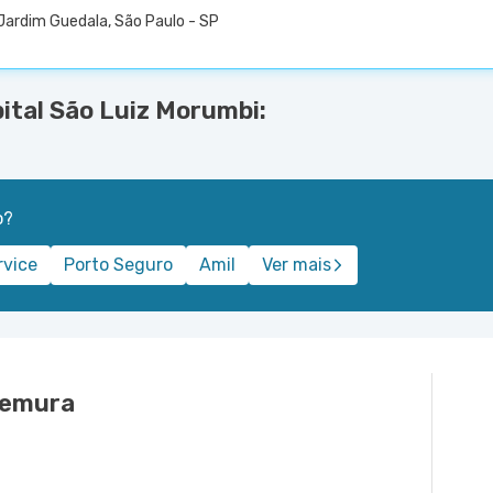
Jardim Guedala, São Paulo - SP
ital São Luiz Morumbi:
o?
rvice
Porto Seguro
Amil
Ver mais
kemura