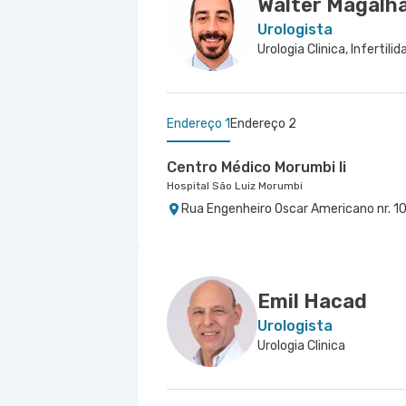
Walter Magalh
Urologista
Urologia Clinica, Infertili
Endereço 1
Endereço 2
Centro Médico Morumbi Ii
Hospital São Luiz Morumbi
Rua Engenheiro Oscar Americano nr. 10
Centro Médico Marechal - Osasc
Hospital São Luiz Osasco
Avenida Marechal Rondon nr. 70 - Cent
Emil Hacad
Urologista
Urologia Clinica