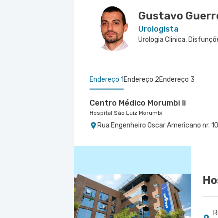
Gustavo Guerre
Urologista
Endereço 1
Endereço 2
Endereço 3
Centro Médico Morumbi Ii
Hospital São Luiz Morumbi
Rua Engenheiro Oscar Americano nr. 10
Centro Médico Santa Isabel - Un
Centro Médico Virgínia - Osasco
Hospital Santa Isabel
Hospital São Luiz Osasco
Rua Dona Veridiana nr. 311 - Vila Buarq
Rua Virginia Crivilari nr. 334 - Centro,
Ho
R