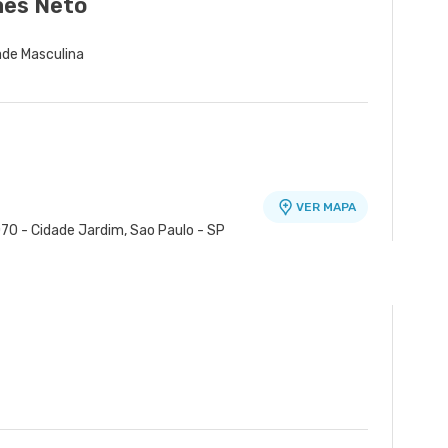
aes Neto
dade Masculina
VER MAPA
70 - Cidade Jardim, Sao Paulo - SP
o
VER MAPA
ro, Osasco - SP