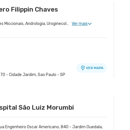
ro Filippin Chaves
Urologia Clinica, Disfunções Miccionais, Andrologia, Uroginecologia, Infertilidade Masculina, Urologia Oncológica, Cirurgia Robótica Urológica, Urologia Pediátrica, Cirurgia Urológica
Ver mais
VER MAPA
70 - Cidade Jardim, Sao Paulo - SP
idade Dona Veridiana
VER MAPA
VER MAPA
ue, Sao Paulo - SP
 Osasco - SP
spital São Luiz Morumbi
ua Engenheiro Oscar Americano, 840 - Jardim Guedala,