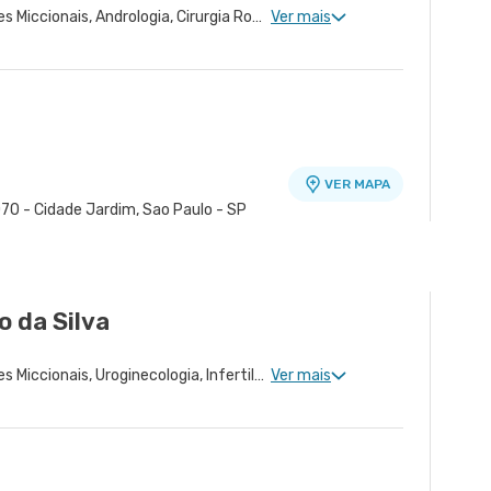
Urologia Clinica, Disfunções Miccionais, Andrologia, Cirurgia Robótica Geral, Cirurgia Urológica
Ver mais
VER MAPA
70 - Cidade Jardim, Sao Paulo - SP
VER MAPA
 Osasco - SP
o da Silva
Urologia Clinica, Disfunções Miccionais, Uroginecologia, Infertilidade Masculina, Urologia Oncológica, Cirurgia Robótica Urológica, Urologia Pediátrica, Cirurgia Urológica
Ver mais