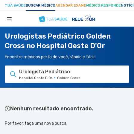
TUA SAÚDE
BUSCAR MÉDICO
AGENDAR EXAME
MÉDICO RESPONDE
NOTÍC
Urologistas Pediátrico Golden
ESPECIALIDADES
Cross no Hospital Oeste D'Or
HOSPITAIS
Encontre médicos perto de você, rápido e fácil:
Urologista Pediátrico
TUASAUDE.COM
Hospital Oeste D'Or
Golden Cross
Nenhum resultado encontrado.
Por favor, faça uma nova busca.