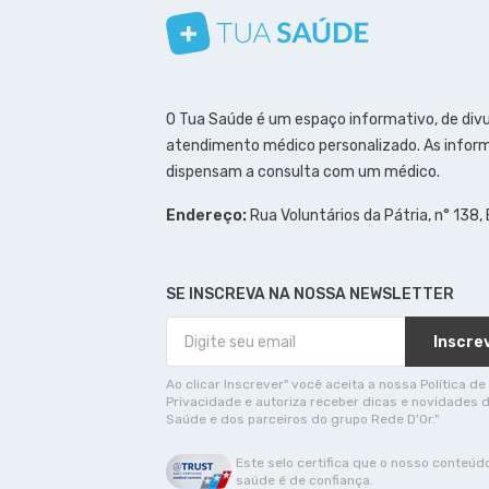
Conheça nosso canal
Siga a gente no Instagram
Siga a gente no Facebook
Siga a gente no Pinterest
O Tua Saúde é um espaço informativo, de div
atendimento médico personalizado. As inform
dispensam a consulta com um médico.
Endereço:
Rua Voluntários da Pátria, n° 138,
SE INSCREVA NA NOSSA NEWSLETTER
Inscre
Ao clicar Inscrever" você aceita a nossa Política de
Privacidade e autoriza receber dicas e novidades 
Saúde e dos parceiros do grupo Rede D'Or."
Este selo certifica que o nosso conteúd
saúde é de confiança.