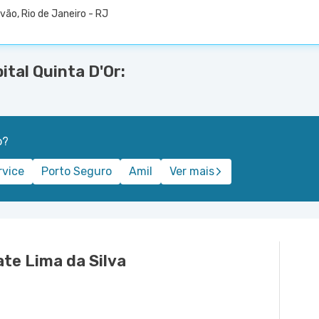
vão, Rio de Janeiro - RJ
ital Quinta D'Or:
o?
rvice
Porto Seguro
Amil
Ver mais
te Lima da Silva