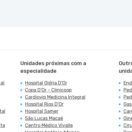
Unidades próximas com a
Outr
especialidade
unid
al
Hospital Glória D'Or
End
Copa D'Or - Clinicoop
Ped
Cardiovip Medicina Integral
Ped
Hospital Rios D'Or
Gas
tal
Hospital Samer
Car
São Lucas Macaé
Gin
nta
Centro Médico Vivalle
Cir