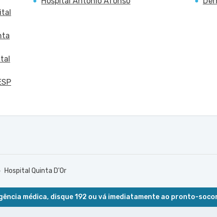
Hospital Antônio Afonso
Der
tal
nta
tal
ESP
Hospital Quinta D'Or
ência médica, disque 192 ou vá imediatamente ao pronto-soco