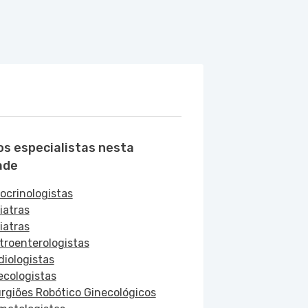
os especialistas nesta
ade
ocrinologistas
iatras
iatras
troenterologistas
diologistas
ecologistas
urgiões Robótico Ginecológicos