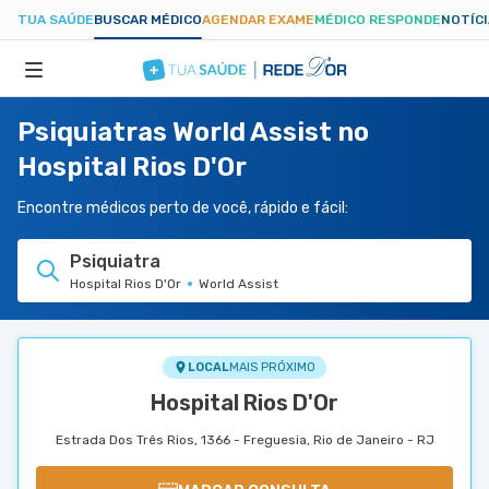
TUA SAÚDE
BUSCAR MÉDICO
AGENDAR EXAME
MÉDICO RESPONDE
NOTÍC
Psiquiatras World Assist no
ESPECIALIDADES
Hospital Rios D'Or
HOSPITAIS
Encontre médicos perto de você, rápido e fácil:
Psiquiatra
TUASAUDE.COM
Hospital Rios D'Or
World Assist
LOCAL
MAIS PRÓXIMO
Hospital Rios D'Or
Estrada Dos Três Rios, 1366 - Freguesia, Rio de Janeiro - RJ