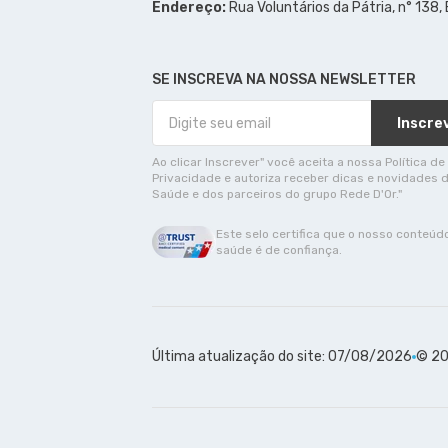
Endereço:
Rua Voluntários da Pátria, n° 138,
SE INSCREVA NA NOSSA NEWSLETTER
Inscre
Ao clicar Inscrever" você aceita a nossa Política de
Privacidade e autoriza receber dicas e novidades 
Saúde e dos parceiros do grupo Rede D'Or."
Este selo certifica que o nosso conteúd
saúde é de confiança.
Última atualização do site: 07/08/2026
© 20