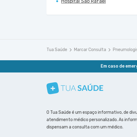
Hospital São Rafael
Tua Saúde
Marcar Consulta
Pneumologi
Em caso de emerg
Conheça nosso canal
Siga a gente no Instagram
Siga a gente no Facebook
Siga a gente no Pinterest
O Tua Saúde é um espaço informativo, de div
atendimento médico personalizado. As inform
dispensam a consulta com um médico.