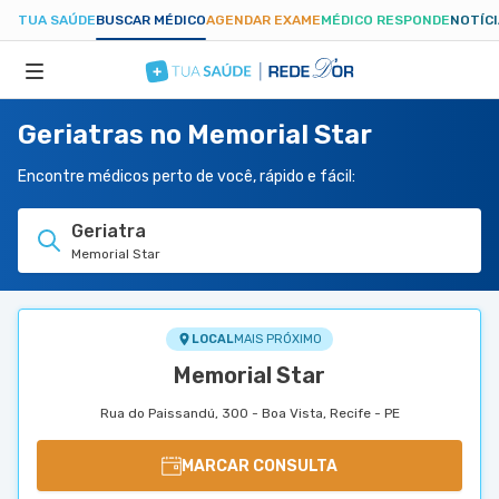
TUA SAÚDE
BUSCAR MÉDICO
AGENDAR EXAME
MÉDICO RESPONDE
NOTÍC
Geriatras no Memorial Star
ESPECIALIDADES
Encontre médicos perto de você, rápido e fácil:
HOSPITAIS
Geriatra
Memorial Star
TUASAUDE.COM
LOCAL
MAIS PRÓXIMO
Memorial Star
Rua do Paissandú, 300 - Boa Vista, Recife - PE
MARCAR CONSULTA