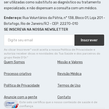
ser utilizadas como substituto ao diagnóstico ou tratamento
especializado, e não dispensam a consulta com um médico.
Endereço:
Rua Voluntários da Pátria, n° 138, Bloco 01, Loja 201 -
Botafogo, Rio de Janeiro/RJ - CEP: 22270-010
SE INSCREVA NA NOSSA NEWSLETTER
Inscrever
Ao clicar Inscrever" você aceita a nossa Política de Privacidade e
autoriza receber dicas e novidades do Tua Saúde e dos parceiros do
grupo Rede D'Or."
Quem Somos
Missão e Valores
Processo criativo
Revisão Médica
Política de Privacidade
Termos de Uso
Anuncie com a gente
Contato
Este selo certifica que o nosso conteúdo de saúde é de
confiança.