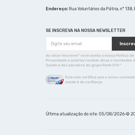
Endereço:
Rua Voluntários da Pátria, n° 138,
SE INSCREVA NA NOSSA NEWSLETTER
Inscre
Ao clicar Inscrever" você aceita a nossa Política de
Privacidade e autoriza receber dicas e novidades 
Saúde e dos parceiros do grupo Rede D'Or."
Este selo certifica que o nosso conteúd
saúde é de confiança.
Última atualização do site: 05/08/2026
© 20