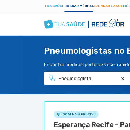
TUA SAÚDE
BUSCAR MÉDICO
AGENDAR EXAME
MÉD
Pneumologistas no E
Encontre médicos perto de você, rápido 
LOCAL
MAIS PRÓXIMO
Esperança Recife - Pa