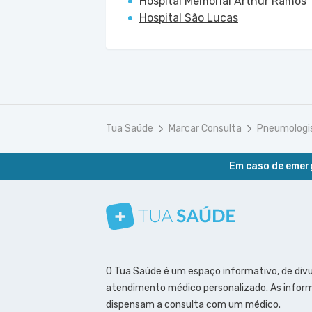
Hospital Memorial Arthur Ramos
Hospital São Lucas
Tua Saúde
Marcar Consulta
Pneumologi
Em caso de emerg
Conheça nosso canal
Siga a gente no Instagram
Siga a gente no Facebook
Siga a gente no Pinterest
O Tua Saúde é um espaço informativo, de div
atendimento médico personalizado. As inform
dispensam a consulta com um médico.