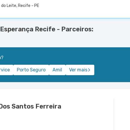
 do Leite, Recife - PE
Esperança Recife - Parceiros:
o?
rvice
Porto Seguro
Amil
Ver mais
 Dos Santos Ferreira