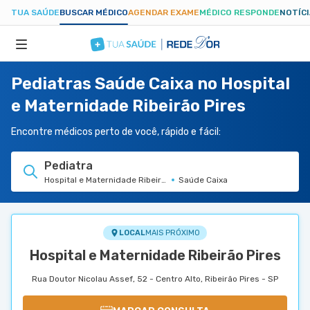
TUA SAÚDE
BUSCAR MÉDICO
AGENDAR EXAME
MÉDICO RESPONDE
NOTÍC
Pediatras Saúde Caixa no Hospital
ESPECIALIDADES
e Maternidade Ribeirão Pires
HOSPITAIS
Encontre médicos perto de você, rápido e fácil:
Pediatra
TUASAUDE.COM
Hospital e Maternidade Ribeirão Pires
Saúde Caixa
LOCAL
MAIS PRÓXIMO
Hospital e Maternidade Ribeirão Pires
Rua Doutor Nicolau Assef, 52 - Centro Alto, Ribeirão Pires - SP