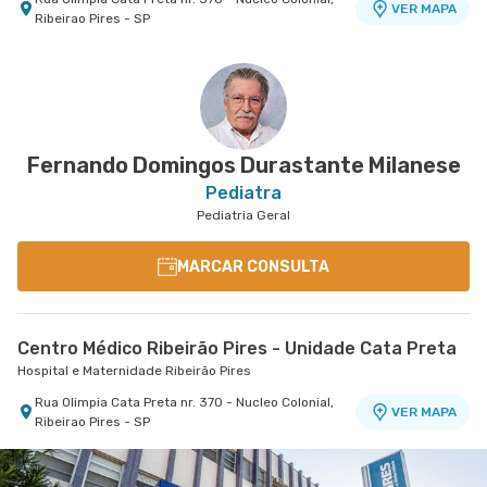
VER MAPA
Ribeirao Pires - SP
Centro Médico Brasil Mauá - Unidade Santos
Dumont
Hospital Brasil Mauá
Rua Santos Dumont nr. 139 - Vila Bocaina, Maua -
VER MAPA
SP
Fernando Domingos Durastante Milanese
Pediatra
Pediatria Geral
MARCAR CONSULTA
Centro Médico Ribeirão Pires - Unidade Cata Preta
Hospital e Maternidade Ribeirão Pires
Rua Olimpia Cata Preta nr. 370 - Nucleo Colonial,
VER MAPA
Ribeirao Pires - SP