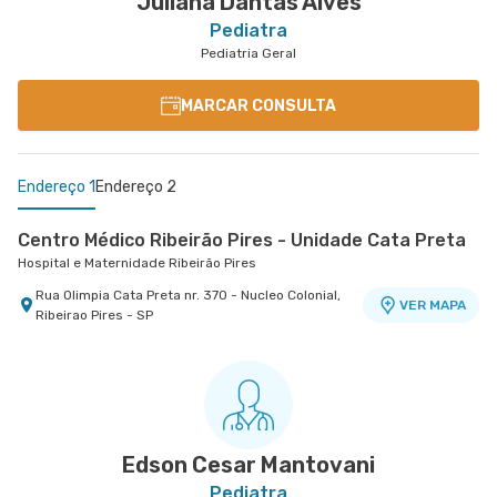
Juliana Dantas Alves
Pediatra
Pediatria Geral
MARCAR CONSULTA
Endereço 1
Endereço 2
Centro Médico Ribeirão Pires - Unidade Cata Preta
Hospital e Maternidade Ribeirão Pires
Rua Olimpia Cata Preta nr. 370 - Nucleo Colonial,
VER MAPA
Ribeirao Pires - SP
Centro Médico Anchieta
Hospital São Luiz São Bernardo
Rua Frei Gaspar nr. 941 - Centro, Sao Bernardo
VER MAPA
do Campo - SP
Edson Cesar Mantovani
Pediatra