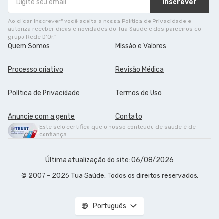
Inscrever
Ao clicar Inscrever" você aceita a nossa Política de Privacidade e
autoriza receber dicas e novidades do Tua Saúde e dos parceiros do
grupo Rede D'Or."
Quem Somos
Missão e Valores
Processo criativo
Revisão Médica
Política de Privacidade
Termos de Uso
Anuncie com a gente
Contato
Este selo certifica que o nosso conteúdo de saúde é de
confiança.
Última atualização do site: 06/08/2026
© 2007 - 2026 Tua Saúde. Todos os direitos reservados.
Português