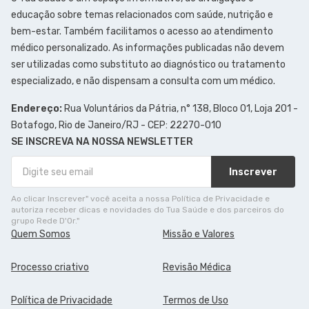
educação sobre temas relacionados com saúde, nutrição e
bem-estar. Também facilitamos o acesso ao atendimento
médico personalizado. As informações publicadas não devem
ser utilizadas como substituto ao diagnóstico ou tratamento
especializado, e não dispensam a consulta com um médico.
Endereço:
Rua Voluntários da Pátria, n° 138, Bloco 01, Loja 201 -
Botafogo, Rio de Janeiro/RJ - CEP: 22270-010
SE INSCREVA NA NOSSA NEWSLETTER
Inscrever
Ao clicar Inscrever" você aceita a nossa Política de Privacidade e
autoriza receber dicas e novidades do Tua Saúde e dos parceiros do
grupo Rede D'Or."
Quem Somos
Missão e Valores
Processo criativo
Revisão Médica
Política de Privacidade
Termos de Uso