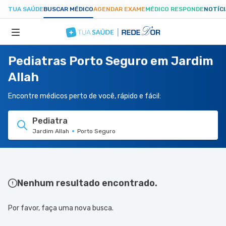
TUA SAÚDE
BUSCAR MÉDICO
AGENDAR EXAME
MÉDICO RESPONDE
NOTÍC
Pediatras Porto Seguro em Jardim
ESPECIALIDADES
Allah
HOSPITAIS
Encontre médicos perto de você, rápido e fácil:
Pediatra
TUASAUDE.COM
Jardim Allah
Porto Seguro
Nenhum resultado encontrado.
Por favor, faça uma nova busca.