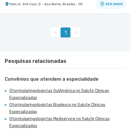
Shln nr. 516 Conj. D - Asa Norte, Brasilia - DF
VER MAPA
Centro Médico Santa Luzia - Unidade Asa Sul
Hospital Santa Luzia
Shls nr. 716 Lote 5 Conjunto e Entrada Principal
VER MAPA
1
Ao Lado do Rei do Mate - Asa Sul, Brasilia - DF
Pesquisas relacionadas
Convênios que atendem a especialidade
Otorrinolaringologistas SulAmérica no Salute Clinicas
Especializadas
Otorrinolaringologistas Bradesco no Salute Clinicas
Especializadas
Otorrinolaringologistas Mediservice no Salute Clinicas
Especializadas