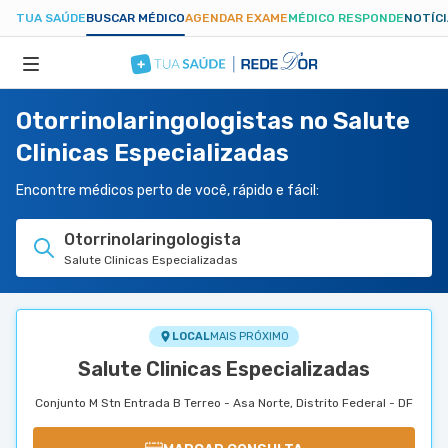
TUA SAÚDE
BUSCAR MÉDICO
AGENDAR EXAME
MÉDICO RESPONDE
NOTÍC
Otorrinolaringologistas no Salute
ESPECIALIDADES
Clinicas Especializadas
HOSPITAIS
Encontre médicos perto de você, rápido e fácil:
Otorrinolaringologista
TUASAUDE.COM
Salute Clinicas Especializadas
LOCAL
MAIS PRÓXIMO
Salute Clinicas Especializadas
Conjunto M Stn Entrada B Terreo - Asa Norte, Distrito Federal - DF