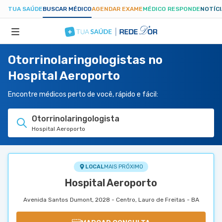
TUA SAÚDE
BUSCAR MÉDICO
AGENDAR EXAME
MÉDICO RESPONDE
NOTÍC
Otorrinolaringologistas no
ESPECIALIDADES
Hospital Aeroporto
HOSPITAIS
Encontre médicos perto de você, rápido e fácil:
Otorrinolaringologista
TUASAUDE.COM
Hospital Aeroporto
LOCAL
MAIS PRÓXIMO
Hospital Aeroporto
Avenida Santos Dumont, 2028 - Centro, Lauro de Freitas - BA