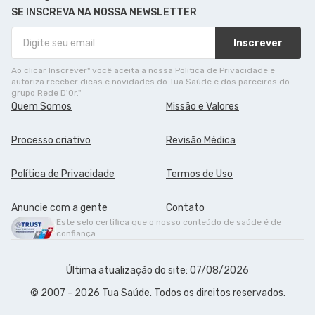
SE INSCREVA NA NOSSA NEWSLETTER
Inscrever
Ao clicar Inscrever" você aceita a nossa Política de Privacidade e
autoriza receber dicas e novidades do Tua Saúde e dos parceiros do
grupo Rede D'Or."
Quem Somos
Missão e Valores
Processo criativo
Revisão Médica
Política de Privacidade
Termos de Uso
Anuncie com a gente
Contato
Este selo certifica que o nosso conteúdo de saúde é de
confiança.
Última atualização do site: 07/08/2026
© 2007 - 2026 Tua Saúde. Todos os direitos reservados.