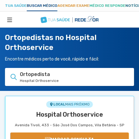
TUA SAÚDE
BUSCAR MÉDICO
AGENDAR EXAME
MÉDICO RESPONDE
NOTÍC
Ortopedistas no Hospital
ESPECIALIDADES
Orthoservice
HOSPITAIS
Encontre médicos perto de você, rápido e fácil:
Ortopedista
TUASAUDE.COM
Hospital Orthoservice
LOCAL
MAIS PRÓXIMO
Hospital Orthoservice
Avenida Tivoli, 433 - São José Dos Campos, Vila Betânia - SP