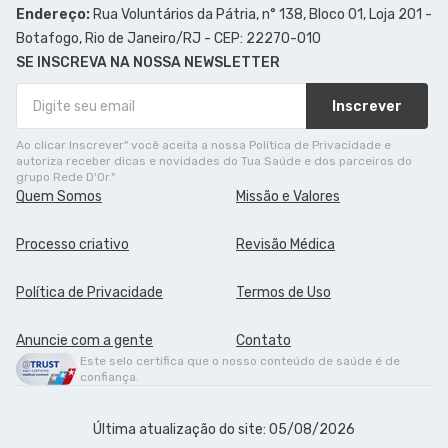
Endereço:
Rua Voluntários da Pátria, n° 138, Bloco 01, Loja 201 -
Botafogo, Rio de Janeiro/RJ - CEP: 22270-010
SE INSCREVA NA NOSSA NEWSLETTER
Inscrever
Ao clicar Inscrever" você aceita a nossa Política de Privacidade e
autoriza receber dicas e novidades do Tua Saúde e dos parceiros do
grupo Rede D'Or."
Quem Somos
Missão e Valores
Processo criativo
Revisão Médica
Política de Privacidade
Termos de Uso
Anuncie com a gente
Contato
Este selo certifica que o nosso conteúdo de saúde é de
confiança.
Última atualização do site: 05/08/2026