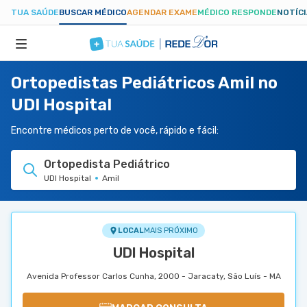
TUA SAÚDE
BUSCAR MÉDICO
AGENDAR EXAME
MÉDICO RESPONDE
NOTÍC
Ortopedistas Pediátricos Amil no
ESPECIALIDADES
UDI Hospital
HOSPITAIS
Encontre médicos perto de você, rápido e fácil:
Ortopedista Pediátrico
TUASAUDE.COM
UDI Hospital
Amil
LOCAL
MAIS PRÓXIMO
UDI Hospital
Avenida Professor Carlos Cunha, 2000 - Jaracaty, São Luís - MA