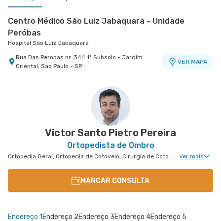
Centro Médico São Luiz Jabaquara - Unidade
Peróbas
Hospital São Luiz Jabaquara
Rua Das Perobas nr. 344 1º Subsolo - Jardim
VER MAPA
Oriental, Sao Paulo - SP
Centro Médico Vila Nova Conceição
Hospital São Luiz Itaim
Rua Bras Cardoso nr. 677 Anexo 699 - Vila Nova
VER MAPA
Conceicao, Sao Paulo - SP
Victor Santo Pietro Pereira
Ortopedista de Ombro
Ortopedia Geral, Ortopedia de Cotovelo, Cirurgia de Cotovelo, Cirurgia de Ombro
Ver mais
MARCAR CONSULTA
Endereço 1
Endereço 2
Endereço 3
Endereço 4
Endereço 5