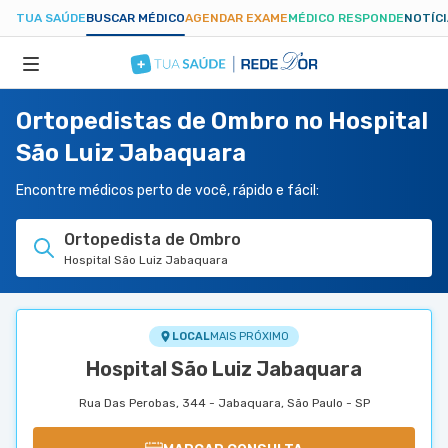
TUA SAÚDE
BUSCAR MÉDICO
AGENDAR EXAME
MÉDICO RESPONDE
NOTÍC
Ortopedistas de Ombro no Hospital
ESPECIALIDADES
São Luiz Jabaquara
HOSPITAIS
Encontre médicos perto de você, rápido e fácil:
Ortopedista de Ombro
TUASAUDE.COM
Hospital São Luiz Jabaquara
LOCAL
MAIS PRÓXIMO
Hospital São Luiz Jabaquara
Rua Das Perobas, 344 - Jabaquara, São Paulo - SP