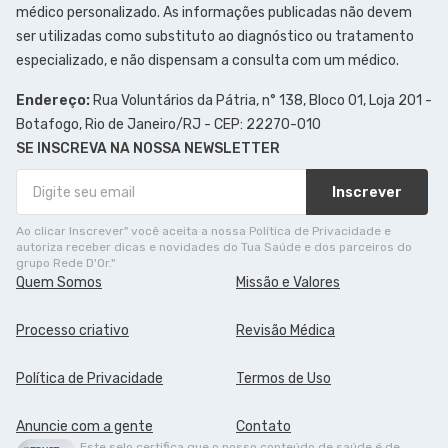
médico personalizado. As informações publicadas não devem
ser utilizadas como substituto ao diagnóstico ou tratamento
especializado, e não dispensam a consulta com um médico.
Endereço:
Rua Voluntários da Pátria, n° 138, Bloco 01, Loja 201 -
Botafogo, Rio de Janeiro/RJ - CEP: 22270-010
SE INSCREVA NA NOSSA NEWSLETTER
Inscrever
Ao clicar Inscrever" você aceita a nossa Política de Privacidade e
autoriza receber dicas e novidades do Tua Saúde e dos parceiros do
grupo Rede D'Or."
Quem Somos
Missão e Valores
Processo criativo
Revisão Médica
Política de Privacidade
Termos de Uso
Anuncie com a gente
Contato
Este selo certifica que o nosso conteúdo de saúde é de