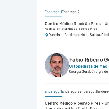
Endereço 1
Endereço 2
Centro Médico Ribeirão Pires - U
Hospital e Maternidade Ribeirão Pires
Rua Major Cardim nr. 461 - Suissa, Ribe
Centro Medico Domo Ifor - Unid
Hospital Ifor
Rua Jose Versolato nr. 101 Centro Méd
Bernardo do Campo - SP
Fabio Ribeiro 
Ortopedista de Mão
Cirurgia Geral, Cirurgia d
Endereço 1
Endereço 2
Endereço 3
Endere
Centro Médico Ribeirão Pires - U
Hospital e Maternidade Ribeirão Pires