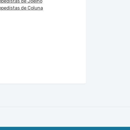
opedistas de Joelho
opedistas de Coluna