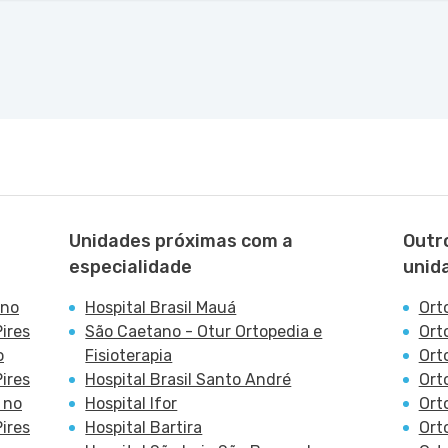
VER MAPA
VER MAPA
VER MAPA
tro, Sao Bernardo do Campo - SP
m Santo Antonio, Santo Andre - SP
Assuncao, Sao Bernardo do Campo - SP
Unidades próximas com a
Outr
especialidade
unid
 no
Hospital Brasil Mauá
Ort
ires
São Caetano - Otur Ortopedia e
Ort
o
Fisioterapia
Ort
ires
Hospital Brasil Santo André
Ort
 no
Hospital Ifor
Ort
ires
Hospital Bartira
Ort