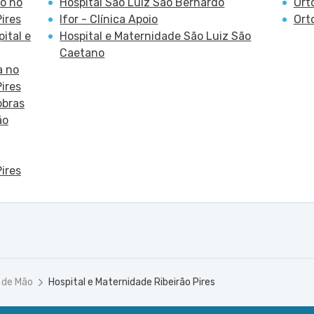
o no
Hospital São Luiz São Bernardo
Ort
ires
Ifor - Clínica Apoio
Ort
ital e
Hospital e Maternidade São Luiz São
Caetano
a no
ires
obras
ão
ires
 de Mão
Hospital e Maternidade Ribeirão Pires