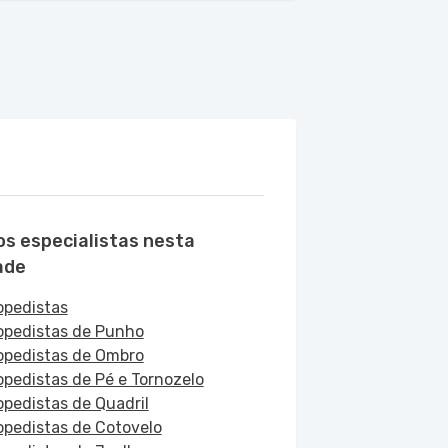
os especialistas nesta
ade
opedistas
opedistas de Punho
opedistas de Ombro
opedistas de Pé e Tornozelo
opedistas de Quadril
opedistas de Cotovelo