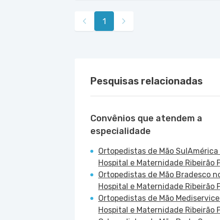
Rua Americo Brasiliense nr. 596 - Cen
Avenida Alfredo Maluf nr. 451 - Jardi
Avenida Alvaro Guimaraes nr. 3033 - 
1
Pesquisas relacionadas
Convênios que atendem a
especialidade
Ortopedistas de Mão SulAmérica
Hospital e Maternidade Ribeirão P
Ortopedistas de Mão Bradesco n
Hospital e Maternidade Ribeirão P
Ortopedistas de Mão Mediservice
Hospital e Maternidade Ribeirão P