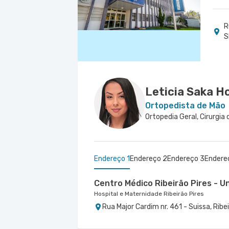
R
S
Leticia Saka H
Ortopedista de Mão
Ortopedia Geral, Cirurgia
Endereço 1
Endereço 2
Endereço 3
Endere
Centro Médico Ribeirão Pires - U
Hospital e Maternidade Ribeirão Pires
Rua Major Cardim nr. 461 - Suissa, Ribe
Centro Médico Ifor - Unidade Amé
Centro Médico Bartira - Unidade 
Centro Médico São Bernardo - U
Hospital Ifor
Hospital Bartira
Hospital São Luiz São Bernardo