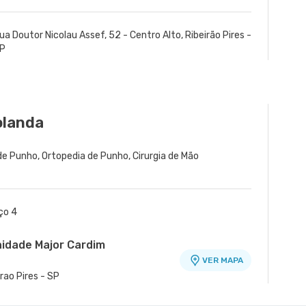
ua Doutor Nicolau Assef, 52 - Centro Alto, Ribeirão Pires -
P
olanda
 de Punho, Ortopedia de Punho, Cirurgia de Mão
ço 4
nidade Major Cardim
VER MAPA
irao Pires - SP
rico Brasiliense
Alfredo Maluf
nidade Álvaro Guimarães