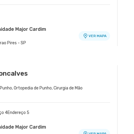
nidade Major Cardim
VER MAPA
irao Pires - SP
ade Domo
VER MAPA
ico Domo - Bloco A - Centro, Sao
Goncalves
e Punho, Ortopedia de Punho, Cirurgia de Mão
ço 4
Endereço 5
nidade Major Cardim
VER MAPA