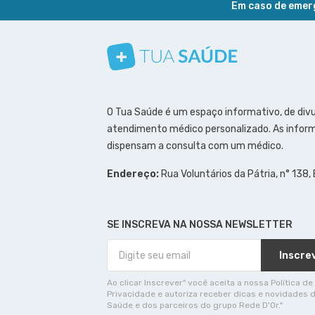
Em caso de emerg
Conheça nosso canal
Siga a gente no Instagram
Siga a gente no Facebook
Siga a gente no Pinterest
O Tua Saúde é um espaço informativo, de div
atendimento médico personalizado. As inform
dispensam a consulta com um médico.
Endereço:
Rua Voluntários da Pátria, n° 138,
SE INSCREVA NA NOSSA NEWSLETTER
Inscre
Ao clicar Inscrever" você aceita a nossa Política de
Privacidade e autoriza receber dicas e novidades 
Saúde e dos parceiros do grupo Rede D'Or."