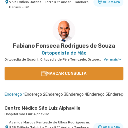
939 Edificio Jatobá - Torre Ii 1° Andar - Tambore,
VER MAPA
Barueri - SP
Fabiano Fonseca Rodrigues de Souza
Ortopedista de Mão
Ortopedia de Quadril, Ortopedia de Pé e Tornozelo, Ortopedia de Ombro, Ortopedia de Joelho, Ortopedia de Coluna, Ortopedia Geral, Cirurgia de Coluna, Ortopedia Tratamento de Mieloma Múltiplo, Ortopedia de Punho, Ortopedia de Cotovelo, Ortopedia Pediátrica
Ver mais
MARCAR CONSULTA
Endereço 1
Endereço 2
Endereço 3
Endereço 4
Endereço 5
Endereço 
Centro Médico São Luiz Alphaville
Hospital São Luiz Alphaville
Avenida Marcos Penteado de Ulhoa Rodrigues nr.
939 Edificio Jatobá - Torre Ii 1° Andar - Tambore,
VER MAPA