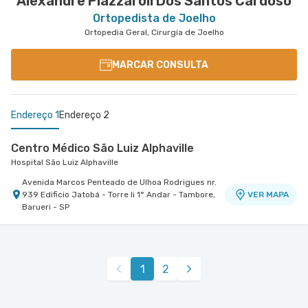
Alexandre Piazzaroli Dos Santos Cardoso
Ortopedista de Joelho
Ortopedia Geral, Cirurgia de Joelho
MARCAR CONSULTA
Endereço 1
Endereço 2
Centro Médico São Luiz Alphaville
Hospital São Luiz Alphaville
Avenida Marcos Penteado de Ulhoa Rodrigues nr.
939 Edificio Jatobá - Torre Ii 1° Andar - Tambore,
VER MAPA
Barueri - SP
Centro Médico São Luiz Morumbi - Unidade Oscar
Americano
Hospital São Luiz Morumbi
1
2
Rua Engenheiro Oscar Americano nr. 1010 -
VER MAPA
Morumbi, Sao Paulo - SP