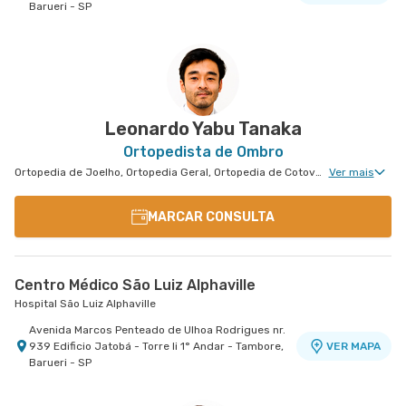
Barueri - SP
Centro Medico Central Oeste - Unidade Corifeu de
Centro Médico Central do Tatuapé - Unidade
Centro Médico Central Leste - Unidade
Azevedo
Atenção Primária A Saude
Tingoassuíba
Hospital Central Oeste (Alphamed)
Hospital Central do Tatuapé (Aviccena)
Hospital Central Leste
Avenida Corifeu de Azevedo Marques nr. 217 -
Avenida Alvaro Ramos nr. 896 6º Andar - Quarta
Rua Tingoassuiba nr. 30 - Vila Iolanda, Sao Paulo
VER MAPA
VER MAPA
VER MAPA
Centro, Carapicuiba - SP
Parada, Sao Paulo - SP
- SP
Leonardo Yabu Tanaka
Ortopedista de Ombro
Ortopedia de Joelho, Ortopedia Geral, Ortopedia de Cotovelo, Cirurgia de Cotovelo, Cirurgia de Ombro
Ver mais
MARCAR CONSULTA
Centro Médico São Luiz Alphaville
Hospital São Luiz Alphaville
Avenida Marcos Penteado de Ulhoa Rodrigues nr.
939 Edificio Jatobá - Torre Ii 1° Andar - Tambore,
VER MAPA
Barueri - SP