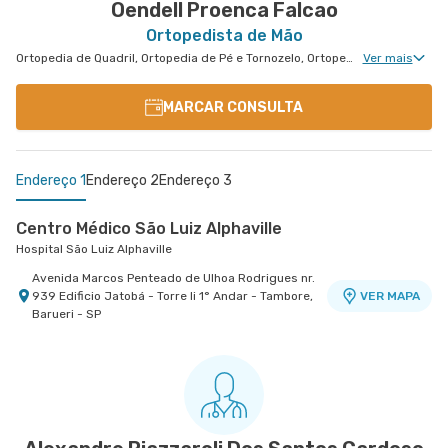
Oendell Proenca Falcao
Ortopedista de Mão
Ortopedia de Quadril, Ortopedia de Pé e Tornozelo, Ortopedia de Ombro, Ortopedia de Joelho, Ortopedia de Coluna, Ortopedia Geral, Cirurgia de Joelho, Ortopedia de Punho, Ortopedia de Cotovelo, Cirurgia de Ombro, Cirurgia de Pé e Tornozelo
Ver mais
MARCAR CONSULTA
Endereço 1
Endereço 2
Endereço 3
Centro Médico São Luiz Alphaville
Hospital São Luiz Alphaville
Avenida Marcos Penteado de Ulhoa Rodrigues nr.
939 Edificio Jatobá - Torre Ii 1° Andar - Tambore,
VER MAPA
Barueri - SP
Centro Medico Central Oeste - Unidade Corifeu de
Centro Médico Central Leste - Unidade
Azevedo
Tingoassuíba
Hospital Central Oeste (Alphamed)
Hospital Central Leste
Avenida Corifeu de Azevedo Marques nr. 217 -
Rua Tingoassuiba nr. 30 - Vila Iolanda, Sao Paulo
VER MAPA
VER MAPA
Centro, Carapicuiba - SP
- SP