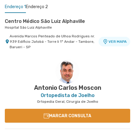
Endereço 1
Endereço 2
Centro Médico São Luiz Alphaville
Hospital São Luiz Alphaville
Avenida Marcos Penteado de Ulhoa Rodrigues nr.
939 Edificio Jatobá - Torre Ii 1° Andar - Tambore,
VER MAPA
Barueri - SP
Centro Médico Virgínia - Osasco
Hospital São Luiz Osasco
Rua Virginia Crivilari nr. 334 - Centro, Osasco -
VER MAPA
SP
Antonio Carlos Moscon
Ortopedista de Joelho
Ortopedia Geral, Cirurgia de Joelho
MARCAR CONSULTA