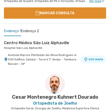
Ortopedia de Quadril, Ortopedia de Pé e Tornozelo, Ortopedia de Ombro, Ortopedia de Joelho, Ortopedia de Coluna, Ortopedia Geral, Cirurgia de Joelho, Cirurgia de Coluna, Cirurgia de Punho, Ortopedia de Punho, Ortopedia de Cotovelo, Ortopedia Pediátrica, Cirurgia de Cotovelo, Cirurgia de Quadril, Cirurgia de Ombro, Cirurgia de Pé e Tornozelo, Cirurgia de Mão, Ortopedia Para Diabetes e Feridas
Ver mais
MARCAR CONSULTA
Endereço 1
Endereço 2
Centro Médico São Luiz Alphaville
Hospital São Luiz Alphaville
Avenida Marcos Penteado de Ulhoa Rodrigues nr.
939 Edificio Jatobá - Torre Ii 1° Andar - Tambore,
VER MAPA
Barueri - SP
Centro Médico São Luiz Anália Franco - Unidade
Antônio Camardo
Hospital e Maternidade São Luiz Anália Franco
Rua Antonio Camardo nr. 856 - Tatuape, Sao
VER MAPA
Paulo - SP
Cesar Montenegro Kuhnert Dourado
Ortopedista de Joelho
Ortopedia Geral, Cirurgia de Joelho, Medicina Esportiva Clinica