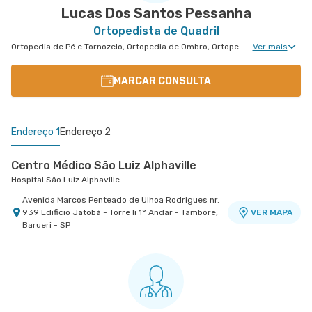
Lucas Dos Santos Pessanha
Ortopedista de Quadril
Ortopedia de Pé e Tornozelo, Ortopedia de Ombro, Ortopedia de Joelho, Ortopedia de Coluna, Ortopedia Geral, Cirurgia de Joelho, Cirurgia de Coluna, Ortopedia de Cotovelo, Cirurgia de Quadril, Cirurgia de Pé e Tornozelo
Ver mais
MARCAR CONSULTA
Endereço 1
Endereço 2
Centro Médico São Luiz Alphaville
Hospital São Luiz Alphaville
Avenida Marcos Penteado de Ulhoa Rodrigues nr.
939 Edificio Jatobá - Torre Ii 1° Andar - Tambore,
VER MAPA
Barueri - SP
Centro Medico Central Oeste - Unidade Corifeu de
Azevedo
Hospital Central Oeste (Alphamed)
Avenida Corifeu de Azevedo Marques nr. 217 -
VER MAPA
Centro, Carapicuiba - SP