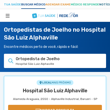
TUA SAÚDE
BUSCAR MÉDICO
AGENDAR EXAME
MÉDICO RESPONDE
NOTÍC
Ortopedistas de Joelho no Hospital
ESPECIALIDADES
São Luiz Alphaville
HOSPITAIS
Encontre médicos perto de você, rápido e fácil:
Ortopedista de Joelho
TUASAUDE.COM
Hospital São Luiz Alphaville
LOCAL
MAIS PRÓXIMO
Hospital São Luiz Alphaville
Alameda Araguaia, 2550 - Alphaville Industrial, Barueri - SP