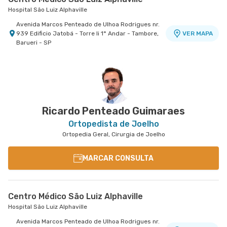
Hospital São Luiz Alphaville
Avenida Marcos Penteado de Ulhoa Rodrigues nr.
939 Edificio Jatobá - Torre Ii 1° Andar - Tambore,
VER MAPA
Barueri - SP
Centro Médico Central Sul
Centro Médico Central do Tatuapé - Unidade
Centro Médico Villa Lobos - Unidade Fernando
Centro Médico Central Leste - Unidade
Hospital Central Sul
Atenção Primária A Saude
Falcão
Tingoassuíba
Hospital Central do Tatuapé (Aviccena)
Hospital Villa Lobos
Hospital Central Leste
Estrada de Itapecerica nr. 4617 - Capao
VER MAPA
Redondo, Sao Paulo - SP
Avenida Alvaro Ramos nr. 896 6º Andar - Quarta
Rua Fernando Falcao nr. 1222 - Mooca, Sao Paulo
Rua Tingoassuiba nr. 30 - Vila Iolanda, Sao Paulo
VER MAPA
VER MAPA
VER MAPA
Parada, Sao Paulo - SP
- SP
- SP
Ricardo Penteado Guimaraes
Ortopedista de Joelho
Ortopedia Geral, Cirurgia de Joelho
MARCAR CONSULTA
Centro Médico São Luiz Alphaville
Hospital São Luiz Alphaville
Avenida Marcos Penteado de Ulhoa Rodrigues nr.