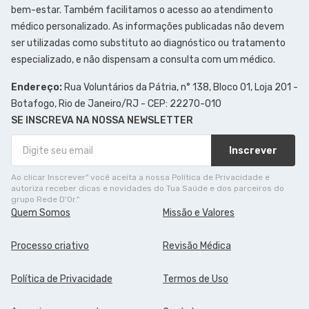
bem-estar. Também facilitamos o acesso ao atendimento
médico personalizado. As informações publicadas não devem
ser utilizadas como substituto ao diagnóstico ou tratamento
especializado, e não dispensam a consulta com um médico.
Endereço:
Rua Voluntários da Pátria, n° 138, Bloco 01, Loja 201 -
Botafogo, Rio de Janeiro/RJ - CEP: 22270-010
SE INSCREVA NA NOSSA NEWSLETTER
Inscrever
Ao clicar Inscrever" você aceita a nossa Política de Privacidade e
autoriza receber dicas e novidades do Tua Saúde e dos parceiros do
grupo Rede D'Or."
Quem Somos
Missão e Valores
Processo criativo
Revisão Médica
Política de Privacidade
Termos de Uso