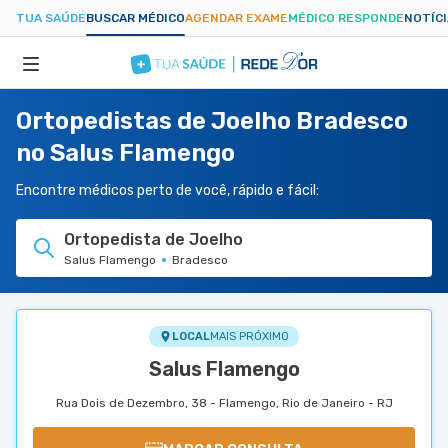
TUA SAÚDE
BUSCAR MÉDICO
AGENDAR EXAME
MÉDICO RESPONDE
NOTÍC
Ortopedistas de Joelho Bradesco
ESPECIALIDADES
no Salus Flamengo
HOSPITAIS
Encontre médicos perto de você, rápido e fácil:
Ortopedista de Joelho
TUASAUDE.COM
Salus Flamengo
Bradesco
LOCAL
MAIS PRÓXIMO
Salus Flamengo
Rua Dois de Dezembro, 38 - Flamengo, Rio de Janeiro - RJ