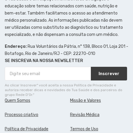
educação sobre temas relacionados com saúde, nutrição e
bem-estar. Também facilitamos o acesso ao atendimento
médico personalizado. As informações publicadas não devem
ser utilizadas como substituto ao diagnóstico ou tratamento
especializado, e não dispensam a consulta com um médico.
Endereço:
Rua Voluntários da Pátria, n° 138, Bloco 01, Loja 201 -
Botafogo, Rio de Janeiro/RJ - CEP: 22270-010
SE INSCREVA NA NOSSA NEWSLETTER
Inscrever
Ao clicar Inscrever" você aceita a nossa Política de Privacidade e
autoriza receber dicas e novidades do Tua Saúde e dos parceiros do
grupo Rede D'Or."
Quem Somos
Missão e Valores
Processo criativo
Revisão Médica
Política de Privacidade
Termos de Uso