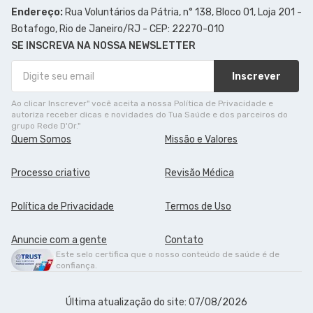
Endereço:
Rua Voluntários da Pátria, n° 138, Bloco 01, Loja 201 -
Botafogo, Rio de Janeiro/RJ - CEP: 22270-010
SE INSCREVA NA NOSSA NEWSLETTER
Inscrever
Ao clicar Inscrever" você aceita a nossa Política de Privacidade e
autoriza receber dicas e novidades do Tua Saúde e dos parceiros do
grupo Rede D'Or."
Quem Somos
Missão e Valores
Processo criativo
Revisão Médica
Política de Privacidade
Termos de Uso
Anuncie com a gente
Contato
Este selo certifica que o nosso conteúdo de saúde é de
confiança.
Última atualização do site: 07/08/2026