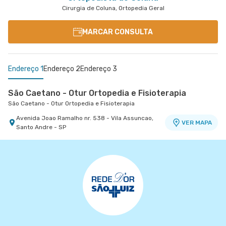
Cirurgia de Coluna, Ortopedia Geral
MARCAR CONSULTA
Endereço 1
Endereço 2
Endereço 3
São Caetano - Otur Ortopedia e Fisioterapia
São Caetano - Otur Ortopedia e Fisioterapia
Avenida Joao Ramalho nr. 538 - Vila Assuncao,
VER MAPA
Santo Andre - SP
Centro Médico São Luiz Itaim - Unidade Healthplace
Centro Médico Santa Isabel - Unidade Dona
Hospital São Luiz Itaim
Veridiana
Hospital Santa Isabel
Rua Doutor Alceu de Campos Rodrigues nr. 229
Conj. 807 8º Andar - Vila Nova Conceicao, Sao
VER MAPA
Rua Dona Veridiana nr. 311 - Vila Buarque, Sao
VER MAPA
Paulo - SP
Paulo - SP