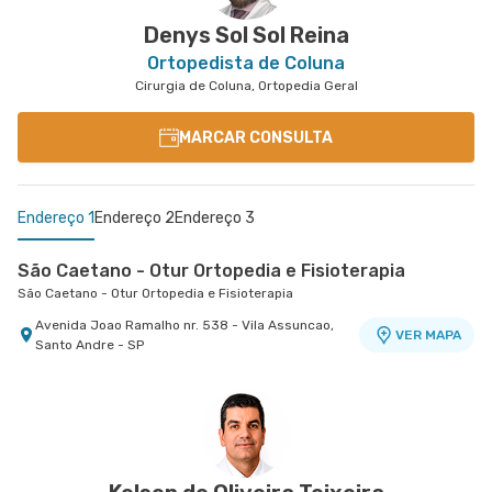
Denys Sol Sol Reina
Ortopedista de Coluna
Cirurgia de Coluna, Ortopedia Geral
MARCAR CONSULTA
Endereço 1
Endereço 2
Endereço 3
São Caetano - Otur Ortopedia e Fisioterapia
São Caetano - Otur Ortopedia e Fisioterapia
Avenida Joao Ramalho nr. 538 - Vila Assuncao,
VER MAPA
Santo Andre - SP
Centro Médico São Luiz Itaim - Unidade Healthplace
Centro Médico São Luiz Morumbi - Unidade Oscar
Hospital São Luiz Itaim
Americano
Hospital São Luiz Morumbi
Rua Doutor Alceu de Campos Rodrigues nr. 229
Conj. 807 8º Andar - Vila Nova Conceicao, Sao
VER MAPA
Rua Engenheiro Oscar Americano nr. 1010 -
VER MAPA
Paulo - SP
Morumbi, Sao Paulo - SP