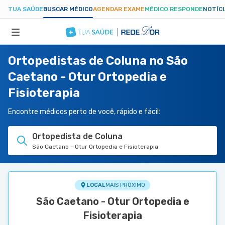
TUA SAÚDE
BUSCAR MÉDICO
AGENDAR EXAME
MÉDICO RESPONDE
NOTÍC
Ortopedistas de Coluna no São
ESPECIALIDADES
Caetano - Otur Ortopedia e
Fisioterapia
HOSPITAIS
Encontre médicos perto de você, rápido e fácil:
TUASAUDE.COM
Ortopedista de Coluna
São Caetano - Otur Ortopedia e Fisioterapia
LOCAL
MAIS PRÓXIMO
São Caetano - Otur Ortopedia e
Fisioterapia