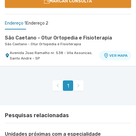
MARCAR CONSULTA
Endereço 1
Endereço 2
São Caetano - Otur Ortopedia e Fisioterapia
São Caetano - Otur Ortopedia e Fisioterapia
Avenida Joao Ramalho nr. 538 - Vila Assuncao,
VER MAPA
Santo Andre - SP
Centro Médico São Luiz Itaim - Unidade Healthplace
Hospital São Luiz Itaim
Rua Doutor Alceu de Campos Rodrigues nr. 229
1
Conj. 807 8º Andar - Vila Nova Conceicao, Sao
VER MAPA
Paulo - SP
Pesquisas relacionadas
Unidades próximas com a especialidade