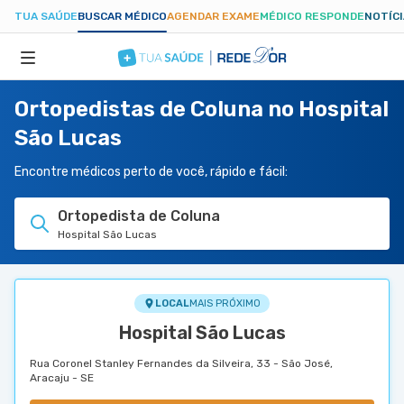
TUA SAÚDE
BUSCAR MÉDICO
AGENDAR EXAME
MÉDICO RESPONDE
NOTÍC
Ortopedistas de Coluna no Hospital
ESPECIALIDADES
São Lucas
HOSPITAIS
Encontre médicos perto de você, rápido e fácil:
Ortopedista de Coluna
TUASAUDE.COM
Hospital São Lucas
LOCAL
MAIS PRÓXIMO
Hospital São Lucas
Rua Coronel Stanley Fernandes da Silveira, 33 - São José,
Aracaju - SE