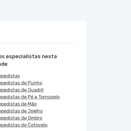
os especialistas nesta
ade
opedistas
opedistas de Punho
opedistas de Quadril
opedistas de Pé e Tornozelo
opedistas de Mão
opedistas de Joelho
opedistas de Ombro
opedistas de Cotovelo