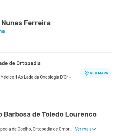
 Nunes Ferreira
na
dade de Ortopedia
VER MAPA
Médico 1 Ao Lado da Oncologia D'Or -
o Barbosa de Toledo Lourenco
Ortopedia de Coluna, Ortopedia de Joelho, Ortopedia de Ombro, Ortopedia de Quadril, Ortopedia Geral, Ortopedia de Pé e Tornozelo, Cirurgia de Ombro, Cirurgia de Cotovelo, Ortopedia de Punho
Ver mais