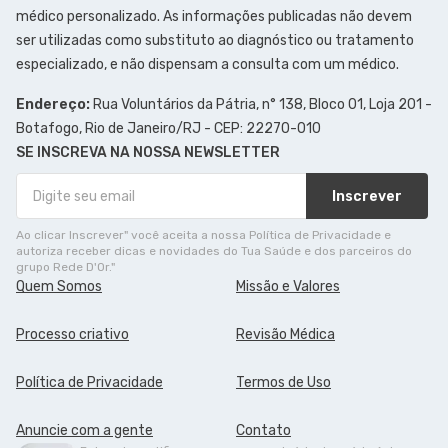
médico personalizado. As informações publicadas não devem
ser utilizadas como substituto ao diagnóstico ou tratamento
especializado, e não dispensam a consulta com um médico.
Endereço:
Rua Voluntários da Pátria, n° 138, Bloco 01, Loja 201 -
Botafogo, Rio de Janeiro/RJ - CEP: 22270-010
SE INSCREVA NA NOSSA NEWSLETTER
Inscrever
Ao clicar Inscrever" você aceita a nossa Política de Privacidade e
autoriza receber dicas e novidades do Tua Saúde e dos parceiros do
grupo Rede D'Or."
Quem Somos
Missão e Valores
Processo criativo
Revisão Médica
Política de Privacidade
Termos de Uso
Anuncie com a gente
Contato