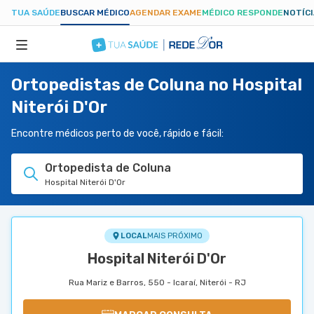
TUA SAÚDE
BUSCAR MÉDICO
AGENDAR EXAME
MÉDICO RESPONDE
NOTÍC
Ortopedistas de Coluna no Hospital
ESPECIALIDADES
Niterói D'Or
HOSPITAIS
Encontre médicos perto de você, rápido e fácil:
Ortopedista de Coluna
TUASAUDE.COM
Hospital Niterói D'Or
LOCAL
MAIS PRÓXIMO
Hospital Niterói D'Or
Rua Mariz e Barros, 550 - Icaraí, Niterói - RJ