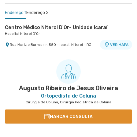
Endereço 1
Endereço 2
Centro Médico Niteroi D'Or- Unidade Icaraí
Hospital Niterói D'Or
Rua Mariz e Barros nr. 550 - Icarai, Niteroi - RJ
VER MAPA
Centro Médico Caxias D'Or- Unidade Silva
Fernandes
Caxias D'Or Centro Médico
Rua Silva Fernandes nr. 865 - Parque Duque
VER MAPA
Caxias, Duque de Caxias - RJ
Augusto Ribeiro de Jesus Oliveira
Ortopedista de Coluna
Cirurgia de Coluna, Cirurgia Pediátrica de Coluna
MARCAR CONSULTA