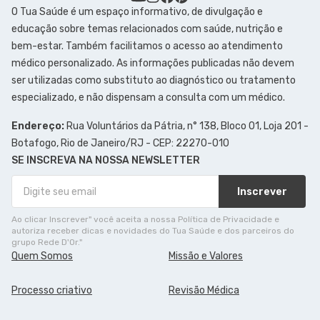
O Tua Saúde é um espaço informativo, de divulgação e
educação sobre temas relacionados com saúde, nutrição e
bem-estar. Também facilitamos o acesso ao atendimento
médico personalizado. As informações publicadas não devem
ser utilizadas como substituto ao diagnóstico ou tratamento
especializado, e não dispensam a consulta com um médico.
Endereço:
Rua Voluntários da Pátria, n° 138, Bloco 01, Loja 201 -
Botafogo, Rio de Janeiro/RJ - CEP: 22270-010
SE INSCREVA NA NOSSA NEWSLETTER
Inscrever
Ao clicar Inscrever" você aceita a nossa Política de Privacidade e
autoriza receber dicas e novidades do Tua Saúde e dos parceiros do
grupo Rede D'Or."
Quem Somos
Missão e Valores
Processo criativo
Revisão Médica