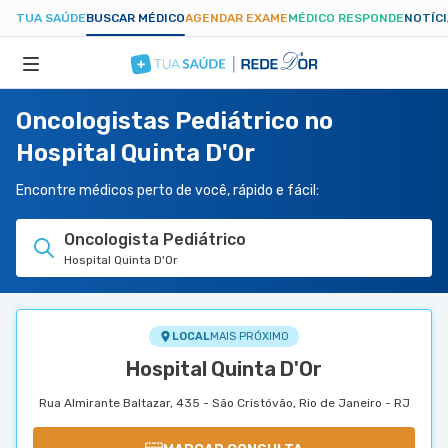
TUA SAÚDE
BUSCAR MÉDICO
AGENDAR EXAME
MÉDICO RESPONDE
NOTÍC
Oncologistas Pediátrico no
ESPECIALIDADES
Hospital Quinta D'Or
HOSPITAIS
Encontre médicos perto de você, rápido e fácil:
Oncologista Pediátrico
TUASAUDE.COM
Hospital Quinta D'Or
LOCAL
MAIS PRÓXIMO
Hospital Quinta D'Or
Rua Almirante Baltazar, 435 - São Cristóvão, Rio de Janeiro - RJ