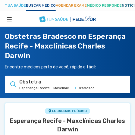
TUA SAÚDE
BUSCAR MÉDICO
AGENDAR EXAME
MÉDICO RESPONDE
NOTÍC
Obstetras Bradesco no Esperança
ESPECIALIDADES
Recife - Maxclínicas Charles
Darwin
HOSPITAIS
Encontre médicos perto de você, rápido e fácil:
TUASAUDE.COM
Obstetra
Esperança Recife - Maxclínicas Charles Darwin
Bradesco
LOCAL
MAIS PRÓXIMO
Esperança Recife - Maxclínicas Charles
Darwin