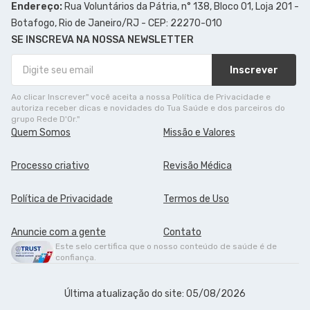
Endereço:
Rua Voluntários da Pátria, n° 138, Bloco 01, Loja 201 -
Botafogo, Rio de Janeiro/RJ - CEP: 22270-010
SE INSCREVA NA NOSSA NEWSLETTER
Inscrever
Ao clicar Inscrever" você aceita a nossa Política de Privacidade e
autoriza receber dicas e novidades do Tua Saúde e dos parceiros do
grupo Rede D'Or."
Quem Somos
Missão e Valores
Processo criativo
Revisão Médica
Política de Privacidade
Termos de Uso
Anuncie com a gente
Contato
Este selo certifica que o nosso conteúdo de saúde é de
confiança.
Última atualização do site: 05/08/2026