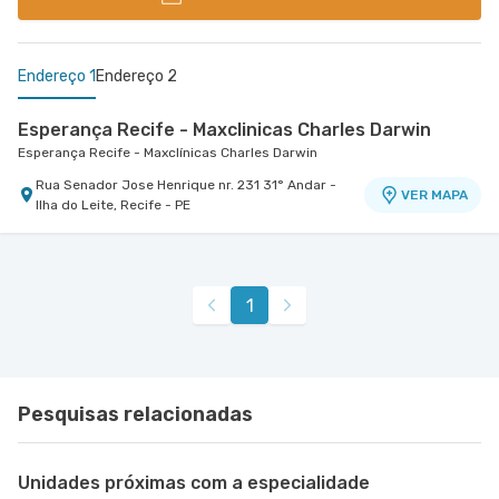
Endereço 1
Endereço 2
Esperança Recife - Maxclinicas Charles Darwin
Esperança Recife - Maxclínicas Charles Darwin
Rua Senador Jose Henrique nr. 231 31° Andar -
VER MAPA
Ilha do Leite, Recife - PE
Maxiclínicas Memorial São José - Unidade Fronteiras
Memorial São José - Maxclinicas
Rua Das Fronteiras nr. 127 Centro Médico I - Boa
VER MAPA
1
Vista, Recife - PE
Pesquisas relacionadas
Unidades próximas com a especialidade