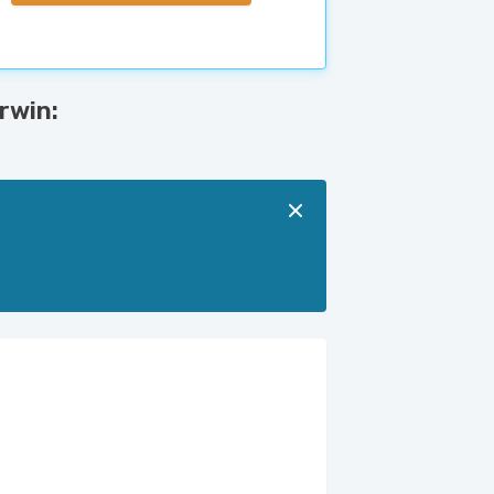
rwin: