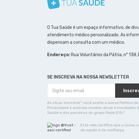
Conheça nosso canal
Siga a gente no Instagram
Siga a gente no Facebook
Siga a gente no Pinterest
O Tua Saúde é um espaço informativo, de div
atendimento médico personalizado. As inform
dispensam a consulta com um médico.
Endereço:
Rua Voluntários da Pátria, n° 138,
SE INSCREVA NA NOSSA NEWSLETTER
Inscre
Ao clicar Inscrever" você aceita a nossa Política de
Privacidade e autoriza receber dicas e novidades 
Saúde e dos parceiros do grupo Rede D'Or."
Este selo certifica que o nosso 
de saúde é de confiança.