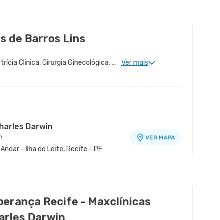
s de Barros Lins
Ginecologia Clinica, Obstetrícia Clinica, Cirurgia Ginecológica, Uroginecologia
Ver mais
harles Darwin
n
VER MAPA
ndar - Ilha do Leite, Recife - PE
 Unidade Fronteiras
VER MAPA
o I - Boa Vista, Recife - PE
perança Recife - Maxclínicas
arles Darwin