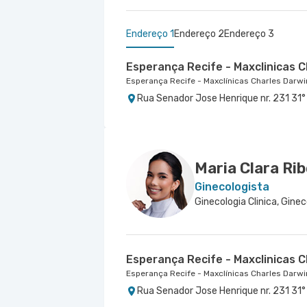
Endereço 1
Endereço 2
Endereço 3
Esperança Recife - Maxclinicas C
Esperança Recife - Maxclínicas Charles Darwi
Rua Senador Jose Henrique nr. 231 31° A
Maxiclínicas São Marcos - Unida
Maxiclínicas Olinda - Unidade Pat
São Marcos - Maxclinicas
Esperança Olinda - Maxclinicas Patteo
Rua Pacifico Dos Santos nr. 103 - Pais
Rua Professor Carmelita Soares de Mun
Olinda - PE
Maria Clara Ri
Ginecologista
Ginecologia Clinica, Gine
Esperança Recife - Maxclinicas C
Esperança Recife - Maxclínicas Charles Darwi
Rua Senador Jose Henrique nr. 231 31° A