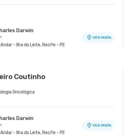
harles Darwin
n
VER MAPA
ndar - Ilha do Leite, Recife - PE
de Paissandu
teo Olinda
VER MAPA
VER MAPA
sandu, Recife - PE
iz de Araujo nr. 255 - Casa Caiada,
beiro Coutinho
cologia Oncológica
harles Darwin
n
VER MAPA
ndar - Ilha do Leite, Recife - PE