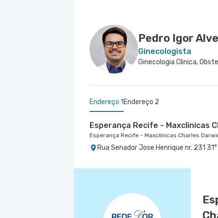
Pedro Igor Alve
Ginecologista
Endereço 1
Endereço 2
Esperança Recife - Maxclinicas C
Esperança Recife - Maxclínicas Charles Darwi
Rua Senador Jose Henrique nr. 231 31° A
Maxiclínicas Memorial São José -
Memorial São José - Maxclinicas
Rua Das Fronteiras nr. 127 Centro Médic
Es
Ch