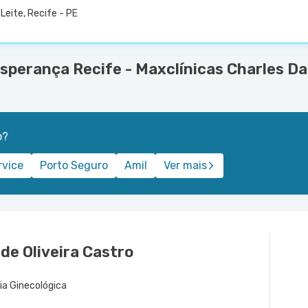
Leite, Recife - PE
sperança Recife - Maxclínicas Charles Da
o?
rvice
Porto Seguro
Amil
Ver mais
 de Oliveira Castro
gia Ginecológica