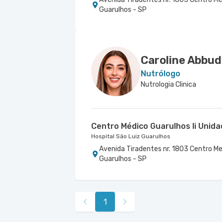
Guarulhos - SP
Centro Médico São Luiz Anália F
Centro Médico Ribeirão Pires - U
Hospital e Maternidade Ribeirão Pires
Camardo
Hospital e Maternidade São Luiz Anália Franc
Rua Major Cardim nr. 461 - Suissa, Ribe
Rua Antonio Camardo nr. 856 - Tatuap
Caroline Abbud
Nutrólogo
Nutrologia Clinica
Centro Médico Guarulhos Ii Unid
Hospital São Luiz Guarulhos
Avenida Tiradentes nr. 1803 Centro Me
Guarulhos - SP
1