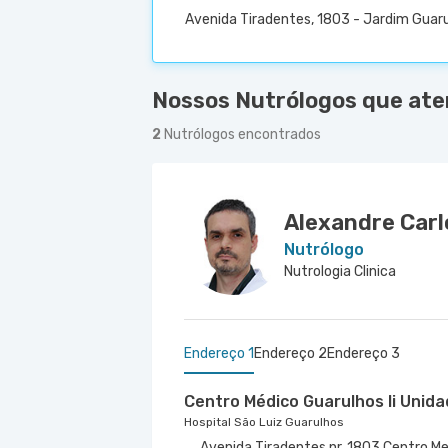
Avenida Tiradentes, 1803 - Jardim Guaru
Nossos Nutrólogos que ate
2
Nutrólogos encontrados
Alexandre Car
Nutrólogo
Nutrologia Clinica
Endereço 1
Endereço 2
Endereço 3
Centro Médico Guarulhos Ii Unid
Hospital São Luiz Guarulhos
Avenida Tiradentes nr. 1803 Centro Me