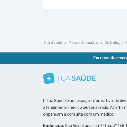
Tua Saúde
Marcar Consulta
Nutrólogo
Em caso de emerg
Conheça nosso canal
Siga a gente no Instagram
Siga a gente no Facebook
Siga a gente no Pinterest
O Tua Saúde é um espaço informativo, de div
atendimento médico personalizado. As inform
dispensam a consulta com um médico.
Endereço:
Rua Voluntários da Pátria, n° 138,