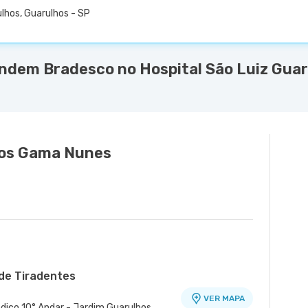
lhos, Guarulhos - SP
ndem Bradesco no Hospital São Luiz Guar
los Gama Nunes
ade Tiradentes
VER MAPA
dico 10° Andar - Jardim Guarulhos,