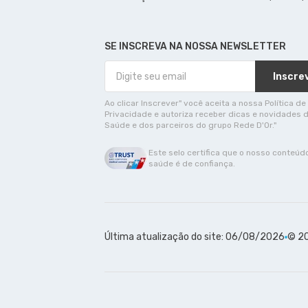
SE INSCREVA NA NOSSA NEWSLETTER
Inscre
Ao clicar Inscrever" você aceita a nossa Política de
Privacidade e autoriza receber dicas e novidades 
Saúde e dos parceiros do grupo Rede D'Or."
Este selo certifica que o nosso conteúd
saúde é de confiança.
Última atualização do site: 06/08/2026
© 20