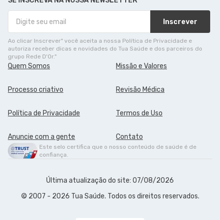
SE INSCREVA NA NOSSA NEWSLETTER
Inscrever
Ao clicar Inscrever" você aceita a nossa Política de Privacidade e
autoriza receber dicas e novidades do Tua Saúde e dos parceiros do
grupo Rede D'Or."
Quem Somos
Missão e Valores
Processo criativo
Revisão Médica
Política de Privacidade
Termos de Uso
Anuncie com a gente
Contato
Este selo certifica que o nosso conteúdo de saúde é de
confiança.
Última atualização do site: 07/08/2026
© 2007 - 2026 Tua Saúde. Todos os direitos reservados.