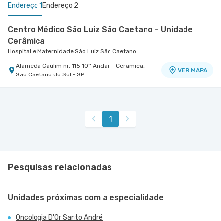
Endereço 1
Endereço 2
Centro Médico São Luiz São Caetano - Unidade
Cerâmica
Hospital e Maternidade São Luiz São Caetano
Alameda Caulim nr. 115 10° Andar - Ceramica,
VER MAPA
Sao Caetano do Sul - SP
Centro Médico São Bernardo - Unidade Álvaro
Guimarães
Hospital São Luiz São Bernardo
1
Avenida Alvaro Guimaraes nr. 3033 - Assuncao,
VER MAPA
Sao Bernardo do Campo - SP
Pesquisas relacionadas
Unidades próximas com a especialidade
Oncologia D'Or Santo André