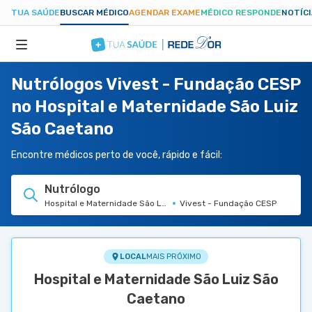
TUA SAÚDE
BUSCAR MÉDICO
AGENDAR EXAME
MÉDICO RESPONDE
NOTÍC
Nutrólogos Vivest - Fundação CESP
ESPECIALIDADES
no Hospital e Maternidade São Luiz
São Caetano
HOSPITAIS
Encontre médicos perto de você, rápido e fácil:
TUASAUDE.COM
Nutrólogo
Hospital e Maternidade São Luiz São Caetano
Vivest - Fundação CESP
LOCAL
MAIS PRÓXIMO
Hospital e Maternidade São Luiz São
Caetano