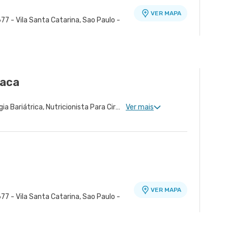
VER MAPA
77 - Vila Santa Catarina, Sao Paulo -
ra - Unidade Peróbas
VER MAPA
Sao Paulo - SP
raca
Nutrição Pediátrica, Cirurgia Bariátrica, Nutricionista Para Cirurgia Bariátrica
Ver mais
VER MAPA
77 - Vila Santa Catarina, Sao Paulo -
ra - Unidade Peróbas