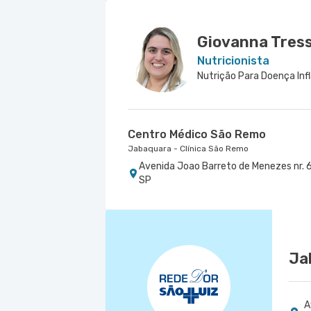
Hospital São Luiz Jabaquara
Rua Das Perobas nr. 266 - Jabaquara, 
Giovanna Tress
Nutricionista
Centro Médico São Remo
Jabaquara - Clínica São Remo
Avenida Joao Barreto de Menezes nr. 6
SP
Ja
A