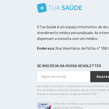
Conheça nosso canal
Siga a gente no Instagram
Siga a gente no Facebook
Siga a gente no Pinterest
O Tua Saúde é um espaço informativo, de div
atendimento médico personalizado. As inform
dispensam a consulta com um médico.
Endereço:
Rua Voluntários da Pátria, n° 138,
SE INSCREVA NA NOSSA NEWSLETTER
Inscre
Ao clicar Inscrever" você aceita a nossa Política de
Privacidade e autoriza receber dicas e novidades 
Saúde e dos parceiros do grupo Rede D'Or."
Este selo certifica que o nosso conteúd
saúde é de confiança.