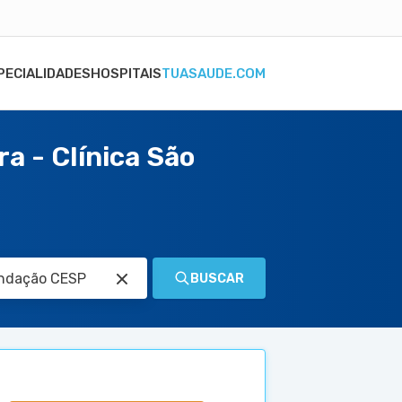
PECIALIDADES
HOSPITAIS
TUASAUDE.COM
a - Clínica São
BUSCAR