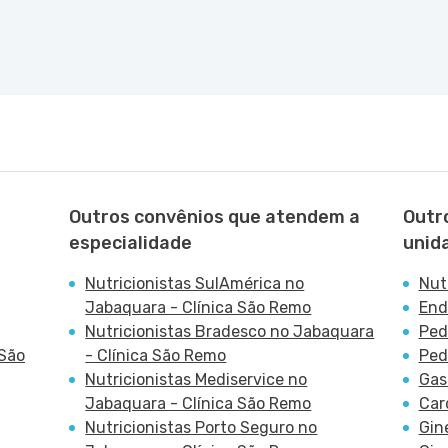
Sao Paulo - SP
Outros convênios que atendem a
Outr
especialidade
unid
Nutricionistas SulAmérica no
Nut
Jabaquara - Clínica São Remo
End
Nutricionistas Bradesco no Jabaquara
Ped
 São
- Clínica São Remo
Ped
Nutricionistas Mediservice no
Gas
Jabaquara - Clínica São Remo
Car
Nutricionistas Porto Seguro no
Gin