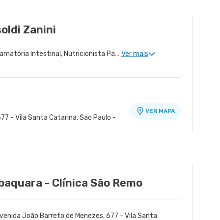
VER MAPA
Sao Paulo - SP
oldi Zanini
Nutrição Para Doença Inflamatória Intestinal, Nutricionista Para Cirurgia Bariátrica, Doenças Inflamatórias Intestinais
Ver mais
VER MAPA
77 - Vila Santa Catarina, Sao Paulo -
baquara - Clínica São Remo
venida João Barreto de Menezes, 677 - Vila Santa