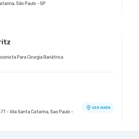
atarina, São Paulo - SP
ritz
cionista Para Cirurgia Bariátrica
VER MAPA
77 - Vila Santa Catarina, Sao Paulo -
ra - Unidade Peróbas
VER MAPA