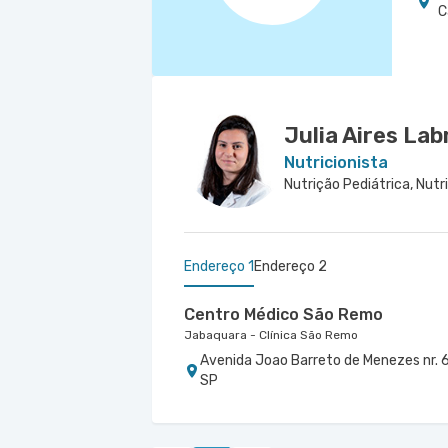
C
Julia Aires Lab
Nutricionista
Nutrição Pediátrica, Nutri
Endereço 1
Endereço 2
Centro Médico São Remo
Jabaquara - Clínica São Remo
Avenida Joao Barreto de Menezes nr. 6
SP
Centro Médico São Luiz Jabaqua
Hospital São Luiz Jabaquara