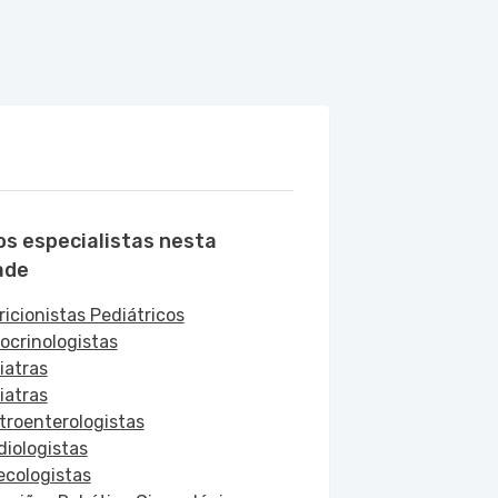
os especialistas nesta
ade
ricionistas Pediátricos
ocrinologistas
iatras
iatras
troenterologistas
diologistas
ecologistas