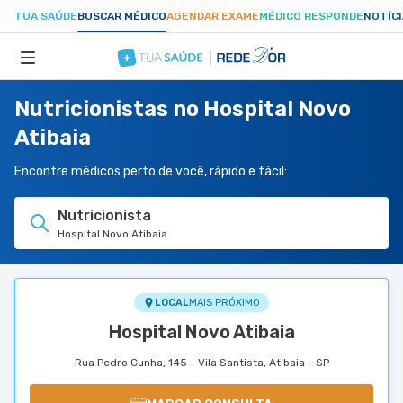
TUA SAÚDE
BUSCAR MÉDICO
AGENDAR EXAME
MÉDICO RESPONDE
NOTÍC
Nutricionistas no Hospital Novo
ESPECIALIDADES
Atibaia
HOSPITAIS
Encontre médicos perto de você, rápido e fácil:
Nutricionista
TUASAUDE.COM
Hospital Novo Atibaia
LOCAL
MAIS PRÓXIMO
Hospital Novo Atibaia
Rua Pedro Cunha, 145 - Vila Santista, Atibaia - SP