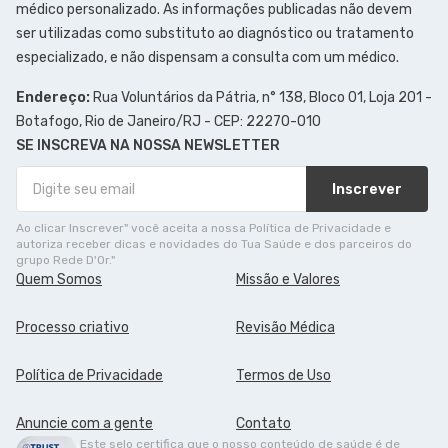
médico personalizado. As informações publicadas não devem
ser utilizadas como substituto ao diagnóstico ou tratamento
especializado, e não dispensam a consulta com um médico.
Endereço:
Rua Voluntários da Pátria, n° 138, Bloco 01, Loja 201 -
Botafogo, Rio de Janeiro/RJ - CEP: 22270-010
SE INSCREVA NA NOSSA NEWSLETTER
Inscrever
Ao clicar Inscrever" você aceita a nossa Política de Privacidade e
autoriza receber dicas e novidades do Tua Saúde e dos parceiros do
grupo Rede D'Or."
Quem Somos
Missão e Valores
Processo criativo
Revisão Médica
Política de Privacidade
Termos de Uso
Anuncie com a gente
Contato
Este selo certifica que o nosso conteúdo de saúde é de