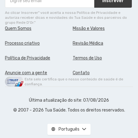
Inscrever
Ao clicar Inscrever" você aceita a nossa Política de Privacidade e
autoriza receber dicas e novidades do Tua Saúde e dos parceiros do
grupo Rede D'Or."
Quem Somos
Missão e Valores
Processo criativo
Revisão Médica
Política de Privacidade
Termos de Uso
Anuncie com a gente
Contato
Este selo certifica que o nosso conteúdo de saúde é de
confiança.
Última atualização do site: 07/08/2026
© 2007 - 2026 Tua Saúde. Todos os direitos reservados.
Português