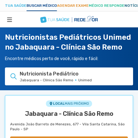
TUA SAÚDE
BUSCAR MÉDICO
AGENDAR EXAME
MÉDICO RESPONDE
NOTÍC
Nutricionistas Pediátricos Unimed
ESPECIALIDADES
no Jabaquara - Clínica São Remo
HOSPITAIS
Encontre médicos perto de você, rápido e fácil:
Nutricionista Pediátrico
TUASAUDE.COM
Jabaquara - Clínica São Remo
Unimed
LOCAL
MAIS PRÓXIMO
Jabaquara - Clínica São Remo
Avenida João Barreto de Menezes, 677 - Vila Santa Catarina, São
Paulo - SP