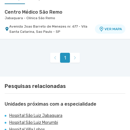
Centro Médico São Remo
Jabaquara - Clínica São Remo
Avenida Joao Barreto de Menezes nr. 677 - Vila
VER MAPA
Santa Catarina, Sao Paulo - SP
Centro Médico São Luiz Jabaquara - Unidade
Peróbas
Hospital São Luiz Jabaquara
1
Rua Das Perobas nr. 266 - Jabaquara, Sao Paulo
VER MAPA
- SP
Pesquisas relacionadas
Unidades próximas com a especialidade
Hospital São Luiz Jabaquara
Hospital São Luiz Morumbi
Hospital Villa Lobos