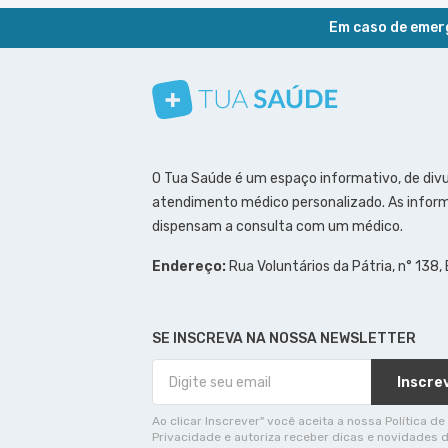
Em caso de emerg
Conheça nosso canal
Siga a gente no Instagram
Siga a gente no Facebook
Siga a gente no Pinterest
O Tua Saúde é um espaço informativo, de div
atendimento médico personalizado. As inform
dispensam a consulta com um médico.
Endereço:
Rua Voluntários da Pátria, n° 138,
SE INSCREVA NA NOSSA NEWSLETTER
Inscre
Ao clicar Inscrever" você aceita a nossa Política de
Privacidade e autoriza receber dicas e novidades 