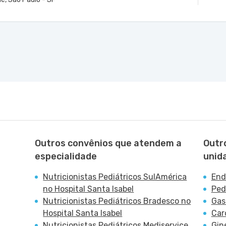
VER MAPA
 - Vila Osasco, Osasco - SP
Outros convênios que atendem a
Outr
especialidade
unid
Nutricionistas Pediátricos SulAmérica
End
no Hospital Santa Isabel
Ped
Nutricionistas Pediátricos Bradesco no
Gas
Hospital Santa Isabel
Car
Nutricionistas Pediátricos Mediservice
Gin