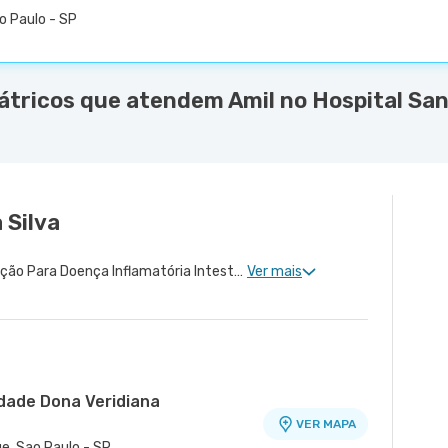
ão Paulo - SP
átricos que atendem Amil no Hospital San
 Silva
Nutrição Pediátrica, Nutrição Para Doença Inflamatória Intestinal, Nutricionista Para Cirurgia Bariátrica
Ver mais
idade Dona Veridiana
VER MAPA
ue, Sao Paulo - SP