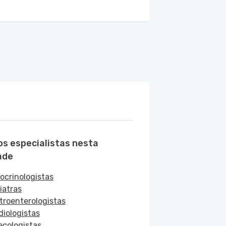
os especialistas nesta
ade
ocrinologistas
iatras
troenterologistas
diologistas
ecologistas