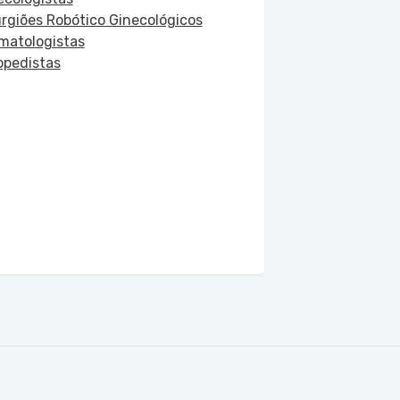
urgiões Robótico Ginecológicos
matologistas
opedistas