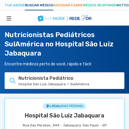
TUA SAÚDE
BUSCAR MÉDICO
AGENDAR EXAME
MÉDICO RESPONDE
NOTÍC
Nutricionistas Pediátricos
ESPECIALIDADES
SulAmérica no Hospital São Luiz
Jabaquara
HOSPITAIS
Encontre médicos perto de você, rápido e fácil:
TUASAUDE.COM
Nutricionista Pediátrico
Hospital São Luiz Jabaquara
SulAmérica
LOCAL
MAIS PRÓXIMO
Hospital São Luiz Jabaquara
Rua Das Perobas, 344 - Jabaquara, São Paulo - SP