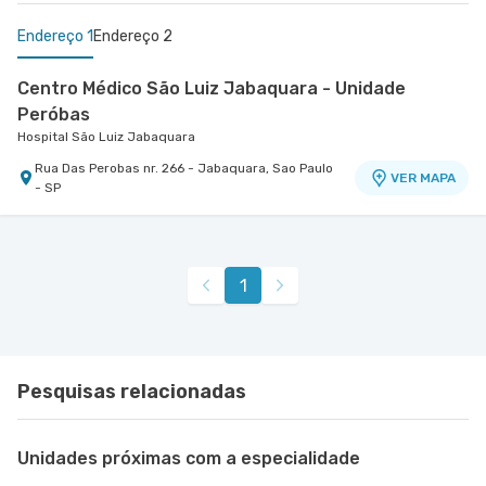
Endereço 1
Endereço 2
Centro Médico São Luiz Jabaquara - Unidade
Peróbas
Hospital São Luiz Jabaquara
Rua Das Perobas nr. 266 - Jabaquara, Sao Paulo
VER MAPA
- SP
Centro Médico São Remo
Jabaquara - Clínica São Remo
Avenida Joao Barreto de Menezes nr. 677 - Vila
VER MAPA
1
Santa Catarina, Sao Paulo - SP
Pesquisas relacionadas
Unidades próximas com a especialidade