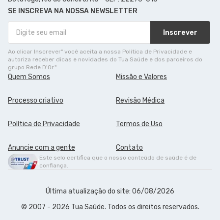
SE INSCREVA NA NOSSA NEWSLETTER
Inscrever
Ao clicar Inscrever" você aceita a nossa Política de Privacidade e
autoriza receber dicas e novidades do Tua Saúde e dos parceiros do
grupo Rede D'Or."
Quem Somos
Missão e Valores
Processo criativo
Revisão Médica
Política de Privacidade
Termos de Uso
Anuncie com a gente
Contato
Este selo certifica que o nosso conteúdo de saúde é de
confiança.
Última atualização do site: 06/08/2026
© 2007 - 2026 Tua Saúde. Todos os direitos reservados.