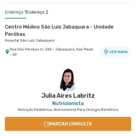
Endereço 1
Endereço 2
Centro Médico São Luiz Jabaquara - Unidade
Peróbas
Hospital São Luiz Jabaquara
Rua Das Perobas nr. 266 - Jabaquara, Sao Paulo
VER MAPA
- SP
Centro Médico São Remo
Jabaquara - Clínica São Remo
Avenida Joao Barreto de Menezes nr. 677 - Vila
VER MAPA
Santa Catarina, Sao Paulo - SP
Julia Aires Labritz
Nutricionista
Nutrição Pediátrica, Nutricionista Para Cirurgia Bariátrica
MARCAR CONSULTA