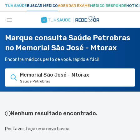
TUA SAÚDE
BUSCAR MÉDICO
AGENDAR EXAME
MÉDICO RESPONDE
NOTÍC
Marque consulta Saúde Petrobras
ESPECIALIDADES
no Memorial São José - Mtorax
HOSPITAIS
Encontre médicos perto de você, rápido e fácil:
Memorial São José - Mtorax
TUASAUDE.COM
Saúde Petrobras
Nenhum resultado encontrado.
Por favor, faça uma nova busca.