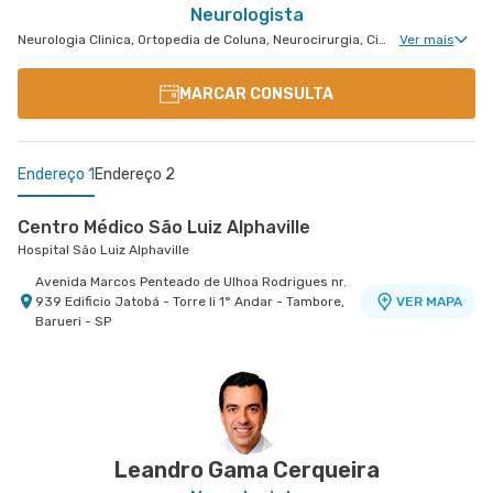
Neurologista
Neurologia Clinica, Ortopedia de Coluna, Neurocirurgia, Cirurgia de Coluna, Neurologia Vascular, Neurocirurgia Oncológica, Clínica da Dor Geral, Neurocirurgia de Coluna
Ver mais
MARCAR CONSULTA
Endereço 1
Endereço 2
Centro Médico São Luiz Alphaville
Hospital São Luiz Alphaville
Avenida Marcos Penteado de Ulhoa Rodrigues nr.
939 Edificio Jatobá - Torre Ii 1° Andar - Tambore,
VER MAPA
Barueri - SP
Cemed Dionísia
Hospital São Luiz Osasco
Avenida Dionysia Alves Barreto nr. 678 - Vila
VER MAPA
Osasco, Osasco - SP
Leandro Gama Cerqueira