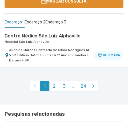
MARCAR CONSULTA
Endereço 1
Endereço 2
Endereço 3
Centro Médico São Luiz Alphaville
Hospital São Luiz Alphaville
Avenida Marcos Penteado de Ulhoa Rodrigues nr.
939 Edificio Jatobá - Torre Ii 1° Andar - Tambore,
VER MAPA
Barueri - SP
Centro Médico Virgínia - Osasco
Centro Médico Bartira - Unidade Alfredo Maluf
Hospital São Luiz Osasco
Hospital Bartira
Rua Virginia Crivilari nr. 334 - Centro, Osasco -
Avenida Alfredo Maluf nr. 451 - Jardim Santo
VER MAPA
VER MAPA
1
2
3
...
24
SP
Antonio, Santo Andre - SP
Pesquisas relacionadas