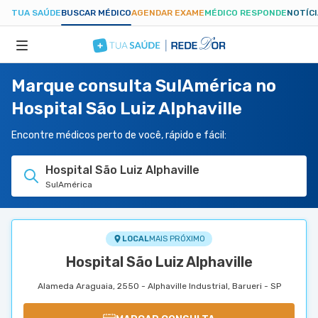
TUA SAÚDE
BUSCAR MÉDICO
AGENDAR EXAME
MÉDICO RESPONDE
NOTÍC
Marque consulta SulAmérica no
ESPECIALIDADES
Hospital São Luiz Alphaville
HOSPITAIS
Encontre médicos perto de você, rápido e fácil:
Hospital São Luiz Alphaville
TUASAUDE.COM
SulAmérica
LOCAL
MAIS PRÓXIMO
Hospital São Luiz Alphaville
Alameda Araguaia, 2550 - Alphaville Industrial, Barueri - SP