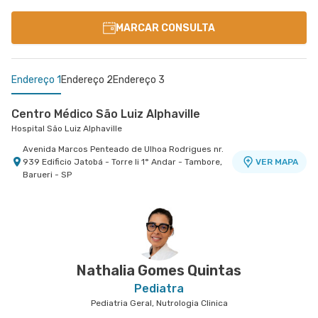
MARCAR CONSULTA
Endereço 1
Endereço 2
Endereço 3
Centro Médico São Luiz Alphaville
Hospital São Luiz Alphaville
Avenida Marcos Penteado de Ulhoa Rodrigues nr.
939 Edificio Jatobá - Torre Ii 1° Andar - Tambore,
VER MAPA
Barueri - SP
Centro Médico Virgínia - Osasco
Centro Médico São Luiz Jabaquara - Unidade
Hospital São Luiz Osasco
Peróbas
Hospital São Luiz Jabaquara
Rua Virginia Crivilari nr. 334 - Centro, Osasco -
VER MAPA
SP
Rua Das Perobas nr. 344 - Jardim Oriental
VER MAPA
Jabaquara, Sao Paulo - SP
Nathalia Gomes Quintas
Pediatra
Pediatria Geral, Nutrologia Clinica