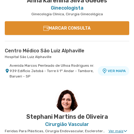
Anna Karenina Silva Guedes
Ginecologista
Ginecologia Clinica, Cirurgia Ginecológica
MARCAR CONSULTA
Centro Médico São Luiz Alphaville
Hospital São Luiz Alphaville
Avenida Marcos Penteado de Ulhoa Rodrigues nr.
939 Edificio Jatobá - Torre Ii 1° Andar - Tambore,
VER MAPA
Barueri - SP
Stephani Martins de Oliveira
Cirurgião Vascular
Feridas Para Plásticas, Cirurgia Endovascular, Escleroterapia, Hematologia Clinica, Angiologia Clinica, Cirurgia Vascular Para Acessos Vasculares, Miomatose Uterina(Miomas), Cirurgia Vascular Para Colocação de Cateter
Ver mais