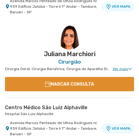
Avenida Marcos Penteado de Ulhoa Rodrigues nr.
939 Edificio Jatobá - Torre Ii 1° Andar - Tambore,
VER MAPA
Barueri - SP
Centro Médico São Luiz São Caetano - Unidade
Cerâmica
Hospital e Maternidade São Luiz São Caetano
Alameda Caulim nr. 115 1° Andar - Ceramica, Sao
VER MAPA
Caetano do Sul - SP
Juliana Marchiori
Cirurgião
Cirurgia Geral, Cirurgia Bariátrica, Cirurgia do Aparelho Digestivo, Cirurgia Oncológica, Cirurgia Oncológica do Aparelho Digestivo
Ver mais
MARCAR CONSULTA
Centro Médico São Luiz Alphaville
Hospital São Luiz Alphaville
Avenida Marcos Penteado de Ulhoa Rodrigues nr.
939 Edificio Jatobá - Torre Ii 1° Andar - Tambore,
VER MAPA
Barueri - SP