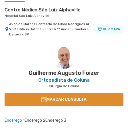
Centro Médico São Luiz Alphaville
Hospital São Luiz Alphaville
Avenida Marcos Penteado de Ulhoa Rodrigues nr.
939 Edificio Jatobá - Torre Ii 1° Andar - Tambore,
VER MAPA
Barueri - SP
Centro Médico São Luiz Campinas
Hospital e Maternidade São Luiz Campinas
Avenida Andrade Neves nr. 863 - Centro,
VER MAPA
Campinas - SP
Guilherme Augusto Foizer
Ortopedista de Coluna
Cirurgia de Coluna
MARCAR CONSULTA
Endereço 1
Endereço 2
Endereço 3