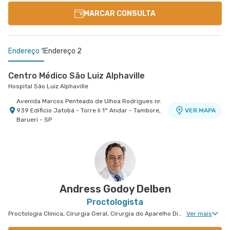
MARCAR CONSULTA
Endereço 1
Endereço 2
Centro Médico São Luiz Alphaville
Hospital São Luiz Alphaville
Avenida Marcos Penteado de Ulhoa Rodrigues nr.
939 Edificio Jatobá - Torre Ii 1° Andar - Tambore,
VER MAPA
Barueri - SP
Centro Médico Morumbi Ii
Hospital São Luiz Morumbi
Rua Engenheiro Oscar Americano nr. 1070 -
VER MAPA
Cidade Jardim, Sao Paulo - SP
Andress Godoy Delben
Proctologista
Proctologia Clinica, Cirurgia Geral, Cirurgia do Aparelho Digestivo, Cirurgia Oncológica, Cirurgia Oncológica do Aparelho Digestivo
Ver mais