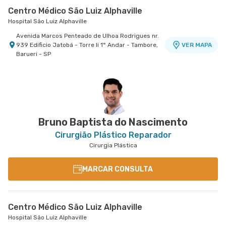
Centro Médico São Luiz Alphaville
Hospital São Luiz Alphaville
Avenida Marcos Penteado de Ulhoa Rodrigues nr.
939 Edificio Jatobá - Torre Ii 1° Andar - Tambore,
VER MAPA
Barueri - SP
Centro Médico Virgínia - Osasco
Centro Médico São Luiz Morumbi - Unidade Oscar
Hospital São Luiz Osasco
Americano
Hospital São Luiz Morumbi
Rua Virginia Crivilari nr. 334 - Centro, Osasco -
VER MAPA
SP
Rua Engenheiro Oscar Americano nr. 1010 -
VER MAPA
Morumbi, Sao Paulo - SP
Bruno Baptista do Nascimento
Cirurgião Plástico Reparador
Cirurgia Plástica
MARCAR CONSULTA
Centro Médico São Luiz Alphaville
Hospital São Luiz Alphaville