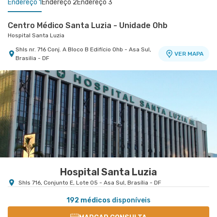
Endereço 1
Endereço 2
Endereço 3
Centro Médico Santa Luzia - Unidade Ohb
Hospital Santa Luzia
Shls nr. 716 Conj. A Bloco B Edifício Ohb - Asa Sul,
VER MAPA
Brasilia - DF
Centro Medico Coração do Brasil - Edifício Ohb
Centro Médico Df Star - Unidade Cardiovascular
Hospital Coração do Brasil
Hospital Df Star
Shls nr. 716 Blobo B Conjunto A Edificio Ohb
Sgas nr. 915 Lote 69 Sala 107 A Centro Clínico
VER MAPA
VER MAPA
Quinto Andar - Asa Sul, Brasilia - DF
Advance 1 - Asa Sul, Brasilia - DF
Hospital Santa Luzia
Shls 716, Conjunto E, Lote 05 - Asa Sul, Brasília - DF
192 médicos
disponíveis