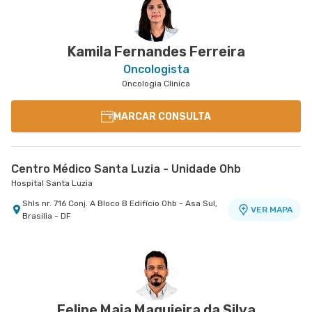
Shln nr. S/N Lote 9 Bloco G Edifício Biosphere -
Sgas nr. 914 - Asa Sul, Brasilia - DF
VER MAPA
VER MAPA
Asa Norte, Brasilia - DF
Kamila Fernandes Ferreira
Oncologista
Oncologia Clinica
MARCAR CONSULTA
Centro Médico Santa Luzia - Unidade Ohb
Hospital Santa Luzia
Shls nr. 716 Conj. A Bloco B Edifício Ohb - Asa Sul,
VER MAPA
Brasilia - DF
Felipe Maia Maquieira da Silva