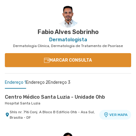
Fabio Alves Sobrinho
Dermatologista
Dermatologia Clinica, Dermatologia de Tratamento de Psoríase
MARCAR CONSULTA
Endereço 1
Endereço 2
Endereço 3
Centro Médico Santa Luzia - Unidade Ohb
Hospital Santa Luzia
Shls nr. 716 Conj. A Bloco B Edifício Ohb - Asa Sul,
VER MAPA
Brasilia - DF
Centro Médico Df Star
Centro Médico Santa Helena - Unidade Biosphere
Hospital Df Star
Hospital Santa Helena