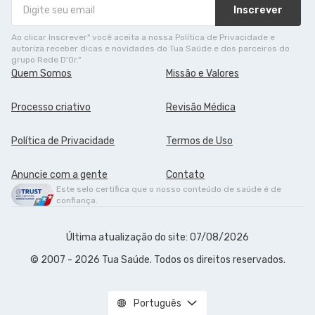
Inscrever
Ao clicar Inscrever" você aceita a nossa Política de Privacidade e
autoriza receber dicas e novidades do Tua Saúde e dos parceiros do
grupo Rede D'Or."
Quem Somos
Missão e Valores
Processo criativo
Revisão Médica
Política de Privacidade
Termos de Uso
Anuncie com a gente
Contato
Este selo certifica que o nosso conteúdo de saúde é de
confiança.
Última atualização do site: 07/08/2026
© 2007 - 2026 Tua Saúde. Todos os direitos reservados.
Português