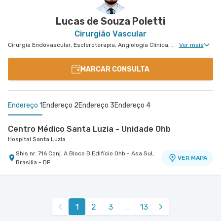
Lucas de Souza Poletti
Cirurgião Vascular
Cirurgia Endovascular, Escleroterapia, Angiologia Clinica, Cirurgia Vascular Para Acessos Vasculares, Cirurgia Vascular Para Colocação de Cateter
Ver mais
MARCAR CONSULTA
Endereço 1
Endereço 2
Endereço 3
Endereço 4
Centro Médico Santa Luzia - Unidade Ohb
Hospital Santa Luzia
Shls nr. 716 Conj. A Bloco B Edifício Ohb - Asa Sul,
VER MAPA
Brasilia - DF
Hospital Coração do Brasil
Centro Médico Df Star - Unidade Cardiovascular
Centro Médico Santa Helena - Unidade Asa Norte
Hospital Df Star
Hospital Santa Helena
- , -
VER MAPA
Sgas nr. 915 Lote 69 Sala 107 A Centro Clínico
Shln nr. 516 Conj. D Subsolo - Asa Norte, Brasilia -
VER MAPA
VER MAPA
1
2
3
...
13
Advance 1 - Asa Sul, Brasilia - DF
DF