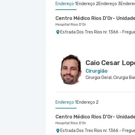
Endereço 1
Endereço 2
Endereço 3
Endere
Centro Médico Rios D'Or- Unidad
Hospital Rios D'Or
Estrada Dos Tres Rios nr. 1366 - Fregu
Cemed Barra Pediátrico
Centro Médico Real D'Or
Centro Médico Oeste D'Or- Unid
Hospital Barra D'Or I Ayrton Senna
Hospital Bangu
Hospital Oeste D'Or
Avenida Ayrton Senna nr. 3079 Área 2 -
Rua do Capelao nr. 137 - Padre Miguel, 
Rua Olinda Ellis nr. 73 - Campo Grande,
Caio Cesar Lop
Cirurgião
Cirurgia Geral, Cirurgia Ba
Endereço 1
Endereço 2
Centro Médico Rios D'Or- Unidad
Hospital Rios D'Or
Estrada Dos Tres Rios nr. 1366 - Fregu