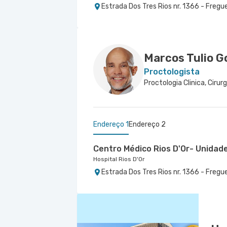
Estrada Dos Tres Rios nr. 1366 - Fregu
Marcos Tulio 
Proctologista
Proctologia Clinica, Cirurg
Endereço 1
Endereço 2
Centro Médico Rios D'Or- Unidad
Hospital Rios D'Or
Estrada Dos Tres Rios nr. 1366 - Fregu
Copa D'Or - Centro Médico Cassin
Hospital Copa D'Or
Avenida Atlantica nr. 4240 2° Andar S
RJ