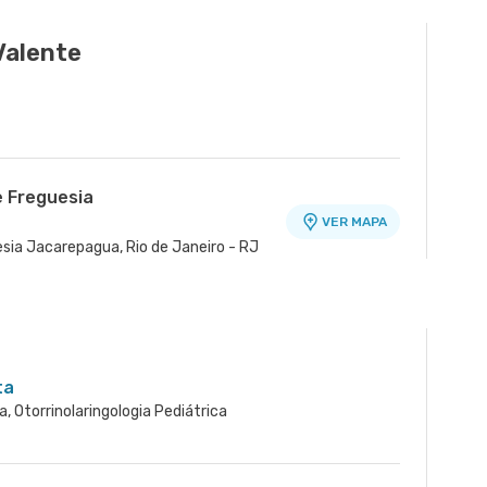
Valente
e Freguesia
VER MAPA
esia Jacarepagua, Rio de Janeiro - RJ
ta
ca, Otorrinolaringologia Pediátrica