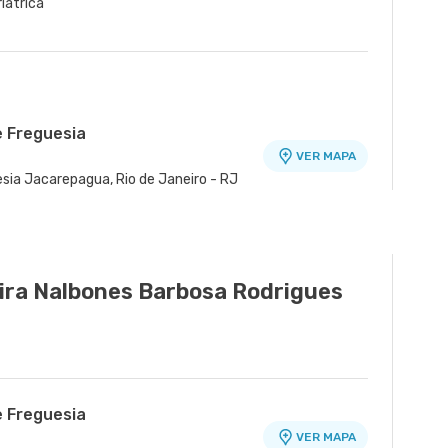
riátrica
e Freguesia
VER MAPA
esia Jacarepagua, Rio de Janeiro - RJ
de Madureira
VER MAPA
 - Madureira, Rio de Janeiro - RJ
ira Nalbones Barbosa Rodrigues
e Freguesia
VER MAPA