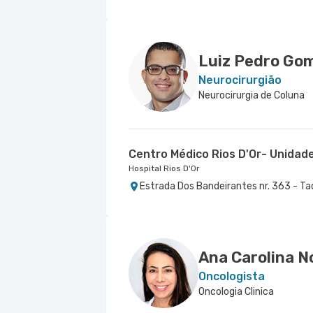
Centro Médico Real D'Or
Hospital Bangu
Rua do Capelao nr. 137 - Padre Miguel, 
Luiz Pedro Gom
Neurocirurgião
Neurocirurgia de Coluna
Centro Médico Rios D'Or- Unidad
Hospital Rios D'Or
Estrada Dos Bandeirantes nr. 363 - Ta
Ana Carolina N
Oncologista
Oncologia Clinica