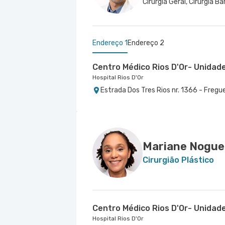
Cirurgia Geral, Cirurgia Ba
Endereço 1
Endereço 2
Centro Médico Rios D'Or- Unidad
Hospital Rios D'Or
Estrada Dos Tres Rios nr. 1366 - Fregu
Centro Médico Norte D'Or- Unida
Hospital Norte D'Or
Rua Soares Caldeira nr. 142 Lojas A e B
Mariane Nogue
Cirurgião Plástico
Centro Médico Rios D'Or- Unidad
Hospital Rios D'Or