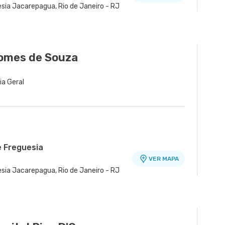
esia Jacarepagua, Rio de Janeiro - RJ
Gomes de Souza
ia Geral
e Freguesia
VER MAPA
esia Jacarepagua, Rio de Janeiro - RJ
o Atlântico
VER MAPA
ala 230 - Copacabana, Rio de Janeiro -