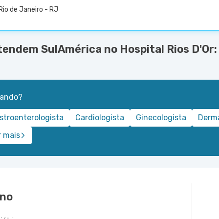
Rio de Janeiro - RJ
tendem SulAmérica no Hospital Rios D'Or:
rando?
stroenterologista
Cardiologista
Ginecologista
Derma
r mais
ino