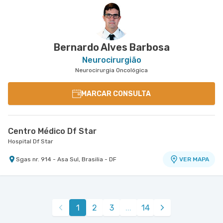
Hospital Santa Luzia
Oncologia D'Or Santa Helena
Shls nr. 716 Conj. A Bloco B Edifício Ohb - Asa Sul,
Shln nr. S/N Lote 9 Bloco B, Edifício Biosphere
VER MAPA
VER MAPA
Brasilia - DF
3ºandar - Asa Norte, Brasilia - DF
Bernardo Alves Barbosa
Neurocirurgião
Neurocirurgia Oncológica
MARCAR CONSULTA
Centro Médico Df Star
Hospital Df Star
Sgas nr. 914 - Asa Sul, Brasilia - DF
VER MAPA
1
2
3
...
14