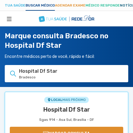
TUA SAÚDE
BUSCAR MÉDICO
AGENDAR EXAME
MÉDICO RESPONDE
NOTÍC
Marque consulta Bradesco no
ESPECIALIDADES
Hospital Df Star
HOSPITAIS
Encontre médicos perto de você, rápido e fácil:
Hospital Df Star
TUASAUDE.COM
Bradesco
LOCAL
MAIS PRÓXIMO
Hospital Df Star
Sgas 914 - Asa Sul, Brasília - DF