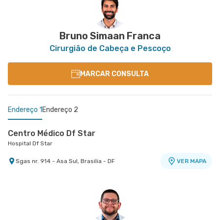
Shln nr. S/N Lote 9 Bloco G Edifício Biosphere -
VER MAPA
Asa Norte, Brasilia - DF
Bruno Simaan Franca
Cirurgião de Cabeça e Pescoço
MARCAR CONSULTA
Endereço 1
Endereço 2
Centro Médico Df Star
Hospital Df Star
Sgas nr. 914 - Asa Sul, Brasilia - DF
VER MAPA
Centro Médico Santa Helena - Unidade Biosphere
Hospital Santa Helena
Shln nr. S/N Lote 9 Bloco G Edifício Biosphere -
VER MAPA
Asa Norte, Brasilia - DF