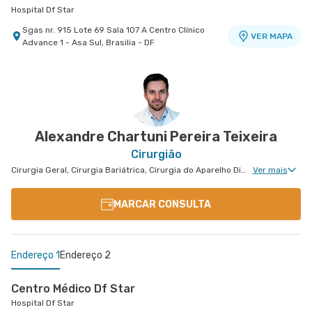
Hospital Df Star
Sgas nr. 915 Lote 69 Sala 107 A Centro Clínico
VER MAPA
Advance 1 - Asa Sul, Brasilia - DF
Hospital Coração do Brasil
Centro Médico Santa Luzia - Unidade Ohb
Centro Médico Santa Helena - Unidade Asa Norte
Hospital Santa Luzia
Hospital Santa Helena
- , -
VER MAPA
Shls nr. 716 Conj. A Bloco B Edifício Ohb - Asa Sul,
Shln nr. 516 Conj. D Subsolo - Asa Norte, Brasilia -
VER MAPA
VER MAPA
Brasilia - DF
DF
Alexandre Chartuni Pereira Teixeira
Cirurgião
Cirurgia Geral, Cirurgia Bariátrica, Cirurgia do Aparelho Digestivo, Cirurgia Oncológica do Aparelho Digestivo
Ver mais
MARCAR CONSULTA
Endereço 1
Endereço 2
Centro Médico Df Star
Hospital Df Star