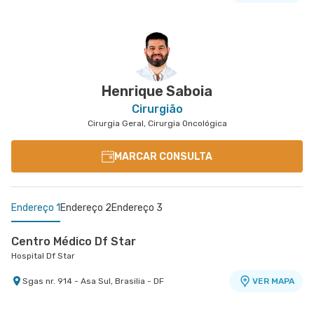
Centro Médico Santa Luzia - Unidade Ohb
Hospital Santa Luzia
Shls nr. 716 Conj. A Bloco B Edifício Ohb - Asa Sul,
VER MAPA
Brasilia - DF
Henrique Saboia
Cirurgião
Cirurgia Geral, Cirurgia Oncológica
MARCAR CONSULTA
Endereço 1
Endereço 2
Endereço 3
Centro Médico Df Star
Hospital Df Star
Sgas nr. 914 - Asa Sul, Brasilia - DF
VER MAPA
Centro Médico Santa Luzia - Unidade Ohb
Oncologia D'Or Santa Helena