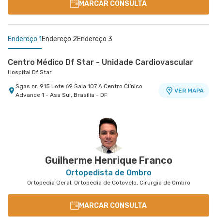
MARCAR CONSULTA
Endereço 1
Endereço 2
Endereço 3
Centro Médico Df Star - Unidade Cardiovascular
Hospital Df Star
Sgas nr. 915 Lote 69 Sala 107 A Centro Clínico
VER MAPA
Advance 1 - Asa Sul, Brasilia - DF
Centro Médico Coração do Brasil - Unidade Asa Sul
Centro Médico Santa Helena - Unidade Asa Norte
Hospital Coração do Brasil
Hospital Santa Helena
Shls nr. 716 Lote 6 Conj. G Subsolo - Asa Sul,
Shln nr. 516 Conj. D Subsolo - Asa Norte, Brasilia -
VER MAPA
VER MAPA
Brasilia - DF
DF
Guilherme Henrique Franco
Ortopedista de Ombro
Ortopedia Geral, Ortopedia de Cotovelo, Cirurgia de Ombro
MARCAR CONSULTA