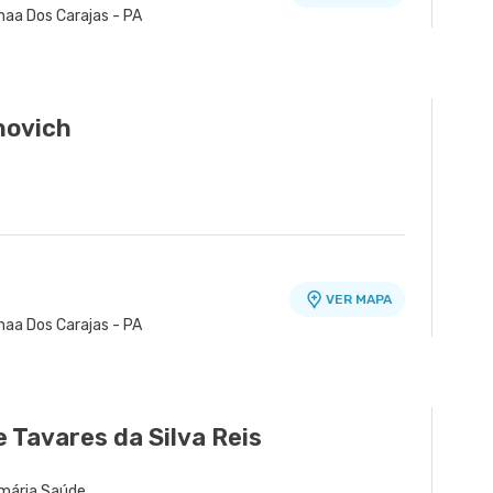
naa Dos Carajas - PA
novich
VER MAPA
naa Dos Carajas - PA
 Tavares da Silva Reis
imária Saúde