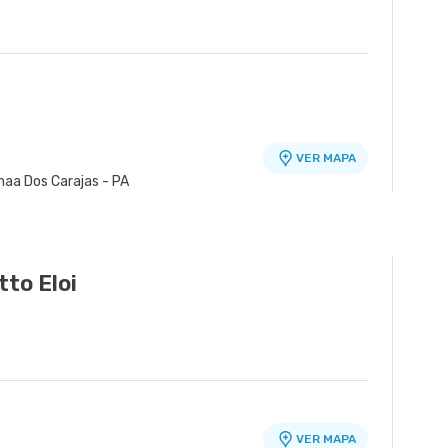
VER MAPA
naa Dos Carajas - PA
Unidade Carajás
VER MAPA
o de Carajas, Parauapebas - PA
to Eloi
VER MAPA