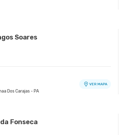
gos Soares
VER MAPA
naa Dos Carajas - PA
a da Fonseca